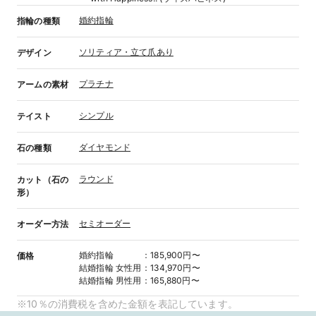
婚約指輪
指輪の種類
ソリティア・立て爪あり
デザイン
プラチナ
アームの素材
シンプル
テイスト
ダイヤモンド
石の種類
ラウンド
カット（石の
形）
セミオーダー
オーダー方法
婚約指輪
：
185,900円〜
価格
結婚指輪
女性用
：
134,970円〜
結婚指輪
男性用
：
165,880円〜
※10％の消費税を含めた金額を表記しています。