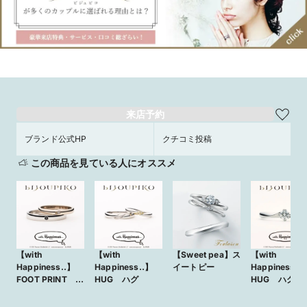
来店予約
ブランド公式HP
クチコミ投稿
この商品を見ている人にオススメ
【with
【with
【Sweet pea】ス
【with
Happiness..】
Happiness..】
イートピー
Happiness..
FOOT PRINT
HUG ハグ
HUG ハグ
フットプリント