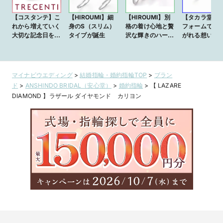
【コスタンテ】こ
【HIROUMI】細
【HIROUMI】別
【タカラ堂】
れから増えていく
身のS（スリム）
格の着け心地と贅
フォームで受
大切な記念日を祝
タイプが誕生
沢な輝きのハーフ
がれる想いと
福するリング
エタニティリング
マイナビウエディング
>
結婚指輪・婚約指輪TOP
>
ブラン
ド
>
ANSHINDO BRIDAL（安心堂）
>
婚約指輪
>
【 LAZARE
DIAMOND 】ラザール ダイヤモンド カリヨン