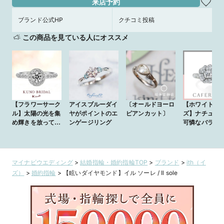
来店予約
ブランド公式HP
クチコミ投稿
この商品を見ている人にオススメ
【フラワーサーク
アイスブルーダイ
〔オールドヨーロ
【ホワイトロ
ル】太陽の光を集
ヤがポイントのエ
ピアンカット〕
ズ】ナチュラ
め輝きを放って美
ンゲージリング
可憐なバラ
しく咲く花の様
に…
マイナビウエディング
>
結婚指輪・婚約指輪TOP
>
ブランド
>
ith（イ
ズ）
>
婚約指輪
>
【眩いダイヤモンド】イル ソーレ / Il sole