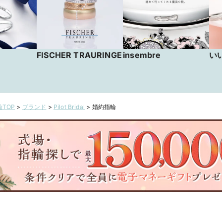
FISCHER TRAURINGE
insembre
い
TOP
>
ブランド
>
Pilot Bridal
>
婚約指輪