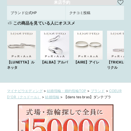
来店予約
ブランド公式HP
クチコミ投稿
この商品を見ている人にオススメ
【LUNETTA】ル
【ALBA】アルバ
【AIRE】アイレ
【TRICKLE】
ネッタ
リクル
マイナビウエディング
>
結婚指輪・婚約指輪TOP
>
ブランド
>
COEUR
D'OR（クゥドール）
>
結婚指輪
>
【dans tes bras】ダンテブラ