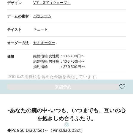
V字・S字（ウェーブ）
デザイン
パラジウム
アームの素材
キュート
テイスト
セミオーダー
オーダー方法
結婚指輪
女性用
：
106,700円〜
価格
結婚指輪
男性用
：
106,700円〜
婚約指輪
：
379,500円〜
※10％の消費税を含めた金額を表記しています。
来店予約
-あなたの腕の中-いつも、いつまでも、互いの心
を抱きしめ合うふたり。
◆Pd950 Dia0.15ct～（PinkDia0.03ct）