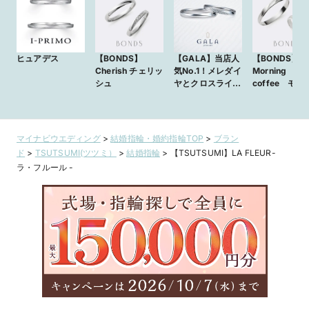
ヒュアデス
【BONDS】
【GALA】当店人
【BONDS】
Cherish チェリッ
気No.1！メレダイ
Morning
シュ
ヤとクロスライン
coffee モー
が調和するマリッ
ングコーヒー
ジリング☆
マイナビウエディング
>
結婚指輪・婚約指輪TOP
>
ブラン
ド
>
TSUTSUMI(ツツミ）
>
結婚指輪
>
【TSUTSUMI】LA FLEUR-
ラ・フルール -