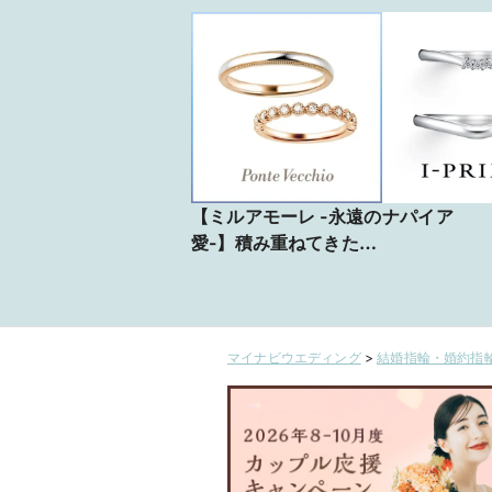
【ミルアモーレ -永遠の
ナパイア
愛-】積み重ねてきたふ
たりの歩み。その永遠
性を繊細なドット模様
に刻みこんで
NG1201W001WDPG
マイナビウエディング
>
結婚指輪・婚約指輪