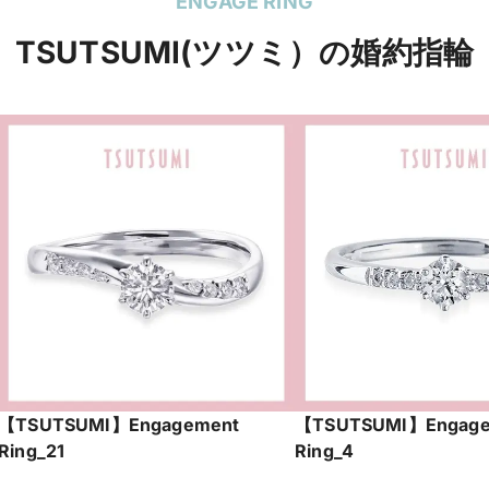
ENGAGE RING
TSUTSUMI(ツツミ）の婚約指輪
【TSUTSUMI】Engagement
【TSUTSUMI】Engage
Ring_21
Ring_4