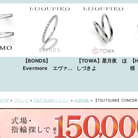
【BONDS】
【TOWA】星月夜 ほ
【H
Evermore エヴァー
しづきよ
桜
モア
TOP
>
ブランド
>
TSUTSUMI(ツツミ）
>
結婚指輪
>
【TSUTSUMI】CONCE