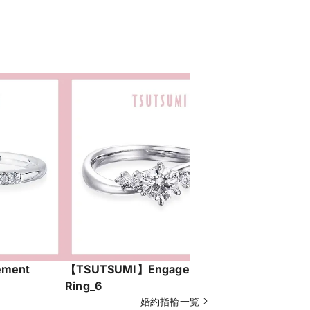
ment
【TSUTSUMI】Engagement
【TSUTSU
Ring_6
Ring_19
婚約指輪一覧