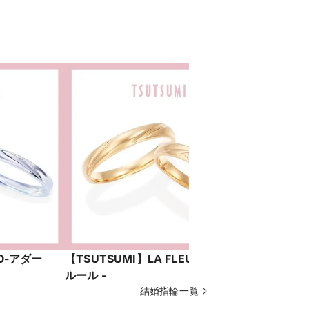
IO-アダー
【TSUTSUMI】LA FLEUR- ラ・フ
【TSUTS
ルール -
ル-
結婚指輪一覧