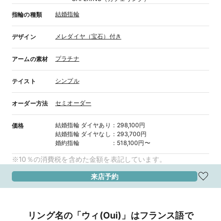
結婚指輪
指輪の種類
メレダイヤ（宝石）付き
デザイン
プラチナ
アームの素材
シンプル
テイスト
セミオーダー
オーダー方法
結婚指輪
ダイヤあり
：
298,100円
価格
結婚指輪
ダイヤなし
：
293,700円
婚約指輪
：
518,100円〜
※10％の消費税を含めた金額を表記しています。
来店予約
リング名の「ウィ(Oui)」はフランス語で