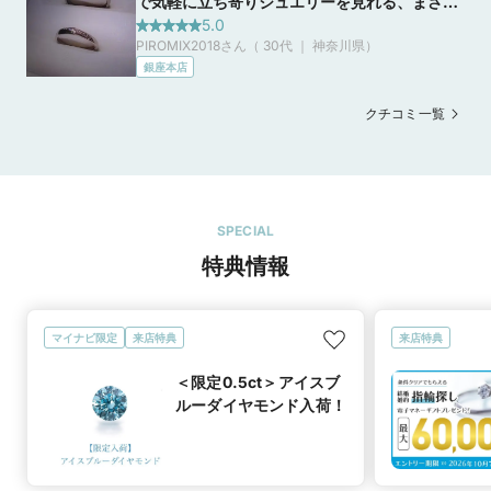
で気軽に立ち寄りジュエリーを見れる、まさに
その通りです。清潔感のあるホワイトを基調と
5.0
PIROMIX2018さん（ 30代 ｜ 神奈川県
）
した店内でとても明るく、商品の陳列もとても
銀座本店
上品にシンプルに飾られていて私はとても好き
です。
クチコミ一覧
SPECIAL
特典情報
マイナビ限定
来店特典
来店特典
＜限定0.5ct＞アイスブ
ルーダイヤモンド入荷！