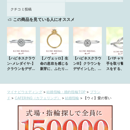
クチコミ投稿
この商品を見ている人にオススメ
【ハピネスクラウ
【ノヴェッロ】生
【ハピネスクラウ
【バチャマー
ン-メレダイヤ-】
命の息吹を感じる
ンⅢ】クラウンを
手を取り誓い
クラウンをデザイ
新芽に、ふたりの
デザインした、側
スをする、愛
ンした、側面まで
伸びゆく未来を
面までも美しいリ
いを込めたリ
も美しいリング
願って
ング
マイナビウエディング
>
結婚指輪・婚約指輪TOP
>
ブラン
ド
>
CAFERING（カフェリング）
>
結婚指輪
>
【ウィ】愛の誓い