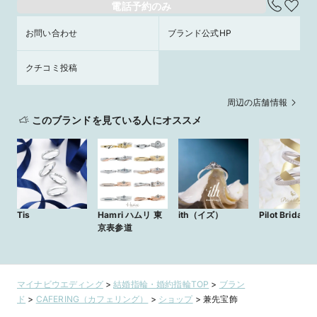
電話予約のみ
お問い合わせ
ブランド公式HP
クチコミ投稿
周辺の店舗情報
このブランドを見ている人にオススメ
Tis
Hamri ハムリ 東
ith（イズ）
Pilot Bridal
京表参道
マイナビウエディング
>
結婚指輪・婚約指輪TOP
>
ブラン
ド
>
CAFERING（カフェリング）
>
ショップ
>
兼先宝飾