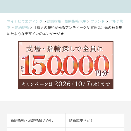
セレントのプリン
ク調のソリテール
しい高級感のある
気の結婚指輪
セスカット婚約指
リング【エレガン
デザインのリング
line Star
輪 Lightning
ト・アンティー
【ルミエール ブ
Princess
ク】ruida fumie
リアン】rubida
【Carre】
マイナビウエディング
>
結婚指輪・婚約指輪TOP
>
ブランド
>
パルテ熊
stella
本
>
婚約指輪
>
【職人の技術が光るアンティークな雰囲気】光の粒を集
めたようなデザインのエンゲージ★
婚約指輪・結婚指輪さがし
結婚式場さがし