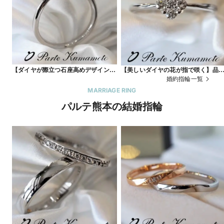
【ダイヤが際立つ石座高めデザイン】
【美しいダイヤの花が指で咲く】品
ダイヤの輝きがより一層増すようなエ
良さと可愛らしさを感じるダイヤリ
婚約指輪一覧
ンゲージ☆
グ
MARRIAGE RING
パルテ熊本の結婚指輪