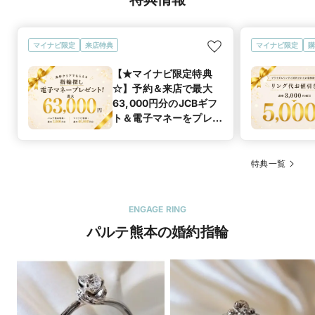
マイナビ限定
来店特典
マイナビ限定
購
【★マイナビ限定特典
☆】予約＆来店で最大
63,000円分のJCBギフ
ト＆電子マネーをプレゼ
ント！
特典一覧
ENGAGE RING
パルテ熊本の婚約指輪