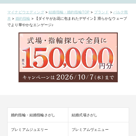
Princess
【カメリア ドゥ
Princess
【ルミエール 
【Carre】
ブラン】rubida
【Carre】
リアン】rubid
マイナビウエディング
>
結婚指輪・婚約指輪TOP
>
ブランド
>
パルテ熊
fumie
stella
本
>
婚約指輪
>
【ダイヤがお花に包まれたデザイン】滑らかなウェーブ
でより華やかなエンゲージ♪
婚約指輪・結婚指輪さがし
結婚式場さがし
プレミアムジュエリー
プレミアムヴェニュー