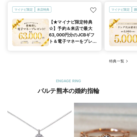
マイナビ限定
来店特典
マイナビ限定
購
【★マイナビ限定特典
☆】予約＆来店で最大
63,000円分のJCBギフ
ト＆電子マネーをプレゼ
ント！
特典一覧
ENGAGE RING
パルテ熊本の婚約指輪