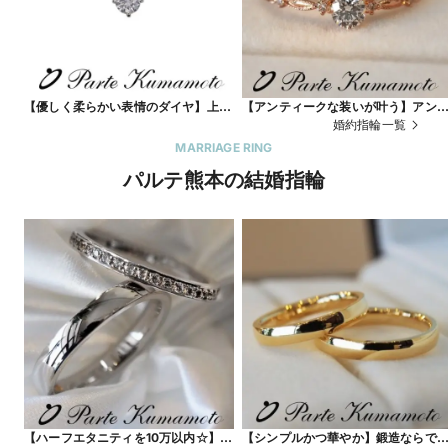
【優しく柔らかい表情のダイヤ】上下
【アンティークな装いが叶う】アン
4本爪で丸く可愛らしいエンゲージ
ティークな装いが叶うエンゲージ★
婚約指輪一覧
ネックレス☆
MARRIAGE RING
パルテ熊本の結婚指輪
【ハーフエタニティを10万以内☆】鍛
【シンプルかつ華やか】鍛造ならで