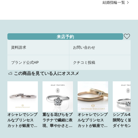
造製法で歪みに強いから家事も気にせ
の上質で滑らかなシンプルなゴール
結婚指輪一覧
ず出来る♪
マリッジ♪
来店予約
資料請求
お問い合わせ
ブランド公式HP
クチコミ投稿
この商品を見ている人にオススメ
オシャレでシンプ
重なる花びらをプ
オシャレでシンプ
シンプル4本爪
ルなプリンセス
ラチナで繊細に表
ルなプリンセス
隙間なく並ぶ
カットが銀座で人
現、華やかさと上
カットが銀座で人
ダイヤモンド
気の結婚指輪D
品さを兼ね備えた
気の結婚指輪D
しい高級感の
line Star
印象的なリング
line Star
デザインのリ