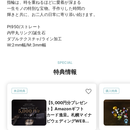
指輪は、時を重ねるほどに愛着が深まる
一生モノの特別な宝物。手作りした時間の
輝きと共に、お二人の日常に寄り添い続けます。
Pt950/ストレート
内甲丸リング/誕生石
ダブルテクスチャ/ライン加工
W:2mm幅/M:3mm幅
SPECIAL
特典情報
来店特典
購入特典
【5,000円分プレゼン
ト】Amazonギフト
カード進呈。札幌マイナ
ビウェディングWEB予
約＆初来店限定。アン