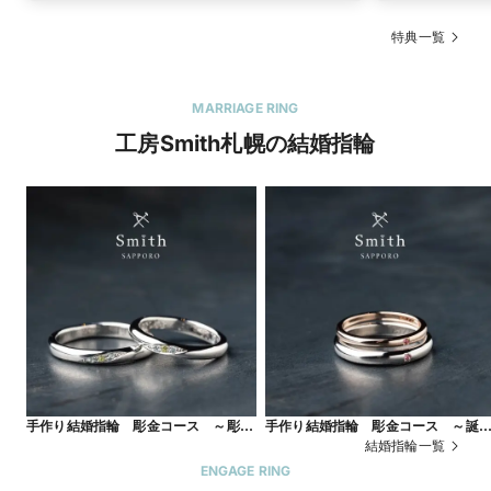
ケート回答＆90分相談
で受け取れる、賢い指輪
特典一覧
選びの応援特典です。
MARRIAGE RING
工房Smith札幌の結婚指輪
手作り結婚指輪 彫金コース ～彫留
手作り結婚指輪 彫金コース ～誕
め～
石付～
結婚指輪一覧
ENGAGE RING