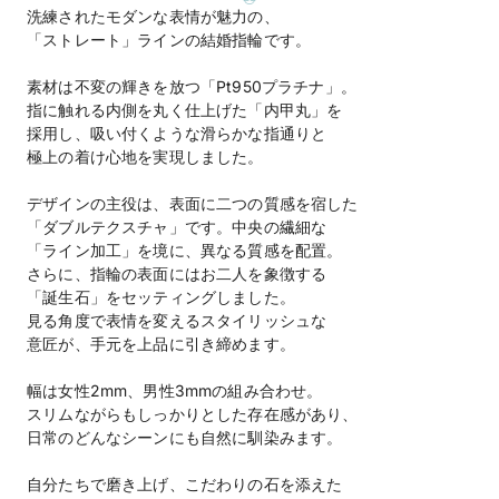
洗練されたモダンな表情が魅力の、
「ストレート」ラインの結婚指輪です。
素材は不変の輝きを放つ「Pt950プラチナ」。
指に触れる内側を丸く仕上げた「内甲丸」を
採用し、吸い付くような滑らかな指通りと
極上の着け心地を実現しました。
デザインの主役は、表面に二つの質感を宿した
「ダブルテクスチャ」です。中央の繊細な
「ライン加工」を境に、異なる質感を配置。
さらに、指輪の表面にはお二人を象徴する
「誕生石」をセッティングしました。
見る角度で表情を変えるスタイリッシュな
意匠が、手元を上品に引き締めます。
幅は女性2mm、男性3mmの組み合わせ。
スリムながらもしっかりとした存在感があり、
日常のどんなシーンにも自然に馴染みます。
自分たちで磨き上げ、こだわりの石を添えた