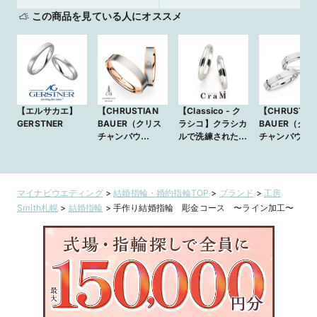
この商品を見ている人にオススメ
【エルサカエ】
【CHRUSTIAN
【Classico - ク
【CHRUSTIA
GERSTNER
BAUER（クリス
ラシコ】クラシカ
BAUER（クリ
チャンバウ
ルで洗練されたデ
チャンバウ
アー）：
ザイン｜Atelier
アー）：
No.241271/273
CraM
No.241180/2
622】ドイツ製の
493】ドイツ
丈夫で着け心地の
丈夫で着け心
マイナビウエディング
>
結婚指輪・婚約指輪TOP
>
ブランド
>
工房
いいかっこいい結
いいかっこい
Smith札幌
>
結婚指輪
>
手作り結婚指輪 彫金コース 〜ライン加工〜
婚指輪
婚指輪