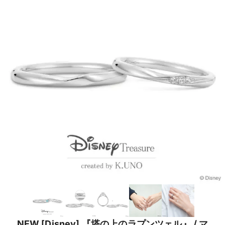
NEW [Disney] 『塔の上のラプンツェル』 / マ