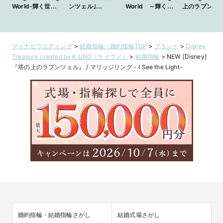
World-輝く世
ンツェル｣
World ～輝く世
上のラプンツ
界-】ラプンツェ
【Shining
界～
ル』 / マリッ
ルのかわいい世界
World〜輝く世
ング
観を表現した人気
界〜】 結婚指
の結婚指輪
輪 マリッジリン
マイナビウエディング
>
結婚指輪・婚約指輪TOP
>
ブランド
>
Disney
グ 【JKプラ
Treasure created by K.UNO（ケイウノ）
>
結婚指輪
>
NEW [Disney]
ネット銀座･表参
『塔の上のラプンツェル』 / マリッジリング - I See the Light-
道原宿・上野御徒
町・横浜・大宮・
名古屋・九州】
婚約指輪・結婚指輪さがし
結婚式場さがし