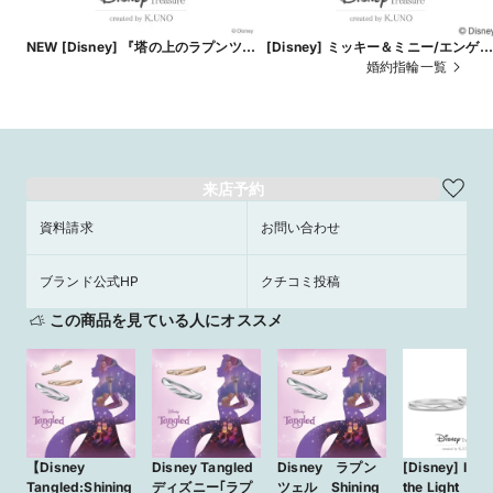
NEW [Disney] 『塔の上のラプンツェ
[Disney] ミッキー＆ミニー/エンゲー
ル』 / エンゲージリング - I See the
ジリング
婚約指輪一覧
Light-
来店予約
資料請求
お問い合わせ
ブランド公式HP
クチコミ投稿
この商品を見ている人にオススメ
【Disney
Disney Tangled
Disney ラプン
[Disney] I Se
Tangled:Shining
ディズニー｢ラプ
ツェル Shining
the Light 『