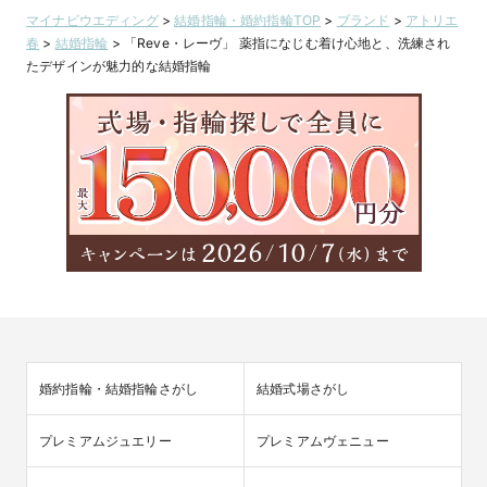
水 -あけみ-
マイナビウエディング
>
結婚指輪・婚約指輪TOP
>
ブランド
>
アトリエ
春
>
結婚指輪
>
「Reve・レーヴ」 薬指になじむ着け心地と、洗練され
たデザインが魅力的な結婚指輪
婚約指輪・結婚指輪さがし
結婚式場さがし
プレミアムジュエリー
プレミアムヴェニュー