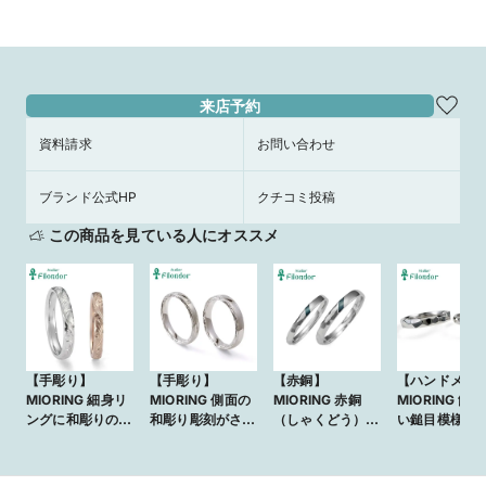
来店予約
資料請求
お問い合わせ
ブランド公式HP
クチコミ投稿
この商品を見ている人にオススメ
【手彫り】
【手彫り】
【赤銅】
【ハンドメイ
MIORING 細身リ
MIORING 側面の
MIORING 赤銅
MIORING 飾
ングに和彫りの唐
和彫り彫刻がさり
（しゃくどう）の
い鎚目模様の
草模様が煌めく鍛
げなく煌めく鍛造
色の変化と槌目模
めき 湧水 -
造結婚指輪 若瑞
結婚指輪 絲 -い
様が美しい細身マ
み-
樹 -わかみずき-
と-
リッジリング 暁