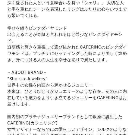
深く愛された人という意味合いを持つ「シェリ」。 大切な人
と手を重ねたシーンを表現したリングはふたりの心をいつまで
も繋いでくれる。
幸せを纏うピンクダイヤモンド
出会えることが奇跡と言われるほど希少なピンクダイヤモン
ド。
透明感と輝きを重視して選び抜かれたCAFERINGのピンクダイ
ヤモンドは、プラチナにセッティングした時により美しく煌め
き、身につける人の人生を幸せな彩りで満たします。
－ABOUT BRAND－
"She is a Jewellery"
世界中の女性を内面から輝かせるジュエリー
本来は、ひとりひとりがジュエリーのような存在。その人に内
在している魅力をより引き立てるジュエリーをCAFERINGはお
届けします。
国内初のプラチナジュエリーブランドとして銀座に誕生した
CAFERING(カフェリング)
女性デザイナーならではの愛らしいデザイン、シルクのような