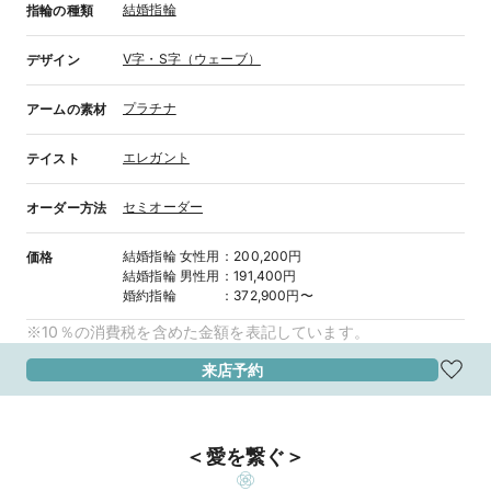
結婚指輪
指輪の種類
V字・S字（ウェーブ）
デザイン
プラチナ
アームの素材
エレガント
テイスト
セミオーダー
オーダー方法
結婚指輪
女性用
：
200,200円
価格
結婚指輪
男性用
：
191,400円
婚約指輪
：
372,900円〜
※10％の消費税を含めた金額を表記しています。
来店予約
＜愛を繋ぐ＞