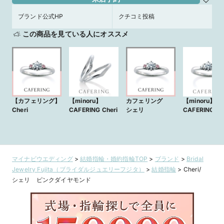
ブランド公式HP
クチコミ投稿
この商品を見ている人にオススメ
【カフェリング】
【minoru】
カフェリング
【minoru】
Cheri
CAFERING Cheri
シェリ
CAFERING Ch
マイナビウエディング
>
結婚指輪・婚約指輪TOP
>
ブランド
>
Bridal
Jewelry Fujita（ブライダルジュエリーフジタ）
>
結婚指輪
>
Cheri/
シェリ ピンクダイヤモンド