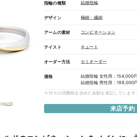
結婚指輪
指輪の種類
極細・繊細
デザイン
コンビネーション
アームの素材
キュート
テイスト
セミオーダー
オーダー方法
結婚指輪
女性用
：
154,000
価格
結婚指輪
男性用
：
198,000
※10％の消費税を含めた金額を表記しています
来店予約