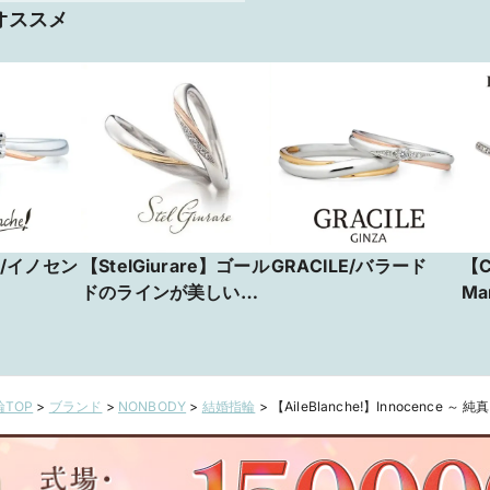
オススメ
he!/イノセン
【StelGiurare】ゴール
GRACILE/バラード
【C
ドのラインが美しい
Ma
Liefde（リーフデ）
TOP
>
ブランド
>
NONBODY
>
結婚指輪
>
【AileBlanche!】Innocence ～ 