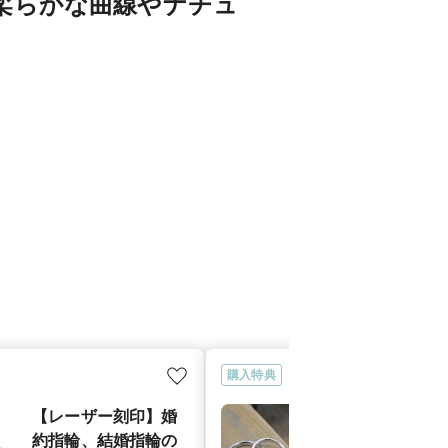
柔らかな曲線やナチュ
。
購入特典
【レーザー刻印】婚
【サイズ直し
約指輪、結婚指輪の
（初回のみ）