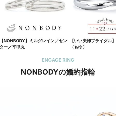
【NONBODY】ミルグレイン／セン
【いい夫婦ブライダル】N
ター／平甲丸
（もゆ）
ENGAGE RING
NONBODYの婚約指輪