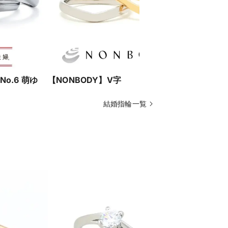
o.6 萌ゆ
【NONBODY】V字
【NONB
結婚指輪一覧