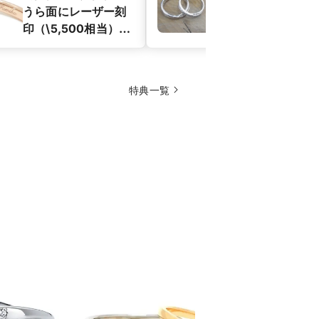
うら面にレーザー刻
ズが不安な方
印（\5,500相当）が
心してご注文
無料。 英語以外にも
ただけます。
漢字やひらなが、カ
タカナも可能です。
特典一覧