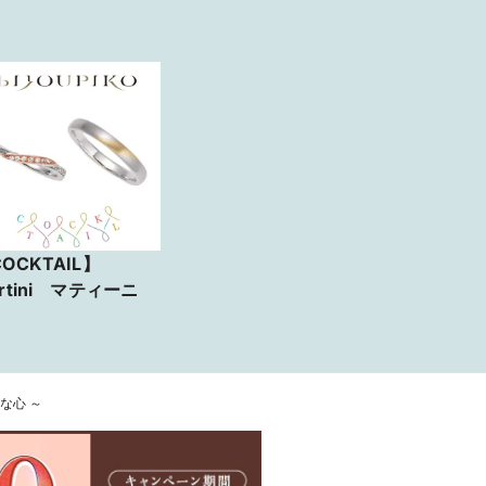
OCKTAIL】
rtini マティーニ
純真な心 ～