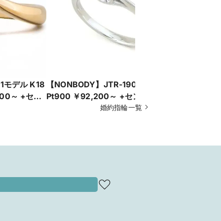
1モデル K18
【NONBODY】JTR-190モデル
【いい夫婦ブ
00～ +セン
Pt900 ￥92,200～ +センターダイヤ
（ねいろ）
婚約指輪一覧