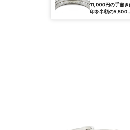
11,000円の手書き
印を半額の5,500
でご提供。指輪の
ら面に、おふたり
身で書いた文字や
ラストをそのまま
輪に刻印します。