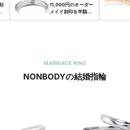
刻
11,000円のオーダー
円
メイド刻印を半額の
う
5,500円でご提供。
自
お好きなイラストや
イ
デザインをうら面に
指
刻印します。
MARRIAGE RING
NONBODYの結婚指輪