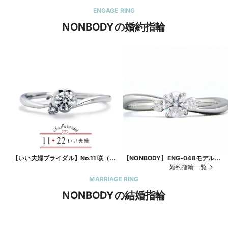
ENGAGE RING
NONBODYの婚約指輪
【いい夫婦ブライダル】No.11 咲（さ
【NONBODY】ENG-048モデル
き）
Pt900 ￥170,300～ +センターダイ
婚約指輪一覧
ヤ
MARRIAGE RING
NONBODYの結婚指輪