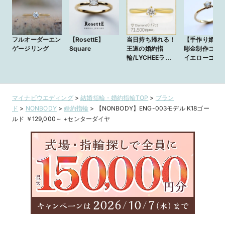
フルオーダーエン
【RosettE】
当日持ち帰れる！
【手作り婚約
ゲージリング
Square
王道の婚約指
彫金制作コー
輪/LYCHEEライ
イエローゴー
チ/イエローゴー
シンプル
ルド
マイナビウエディング
>
結婚指輪・婚約指輪TOP
>
ブラン
ド
>
NONBODY
>
婚約指輪
>
【NONBODY】ENG-003モデル K18ゴー
ルド ￥129,000～ +センターダイヤ