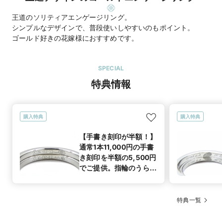
王道のソリティアエンゲージリング。
シンプルなデザインで、普段使いしやすいのもポイント。
ゴールド好きの花嫁様におすすめです。
SPECIAL
特典情報
購入特典
購入特典
【手書き刻印が半額！】
通常1本11,000円の手書
き刻印を半額の5,500円
でご提供。指輪のうら面
に、おふたり自身で書い
た文字やイラストをその
まま指輪に刻印します。
特典一覧