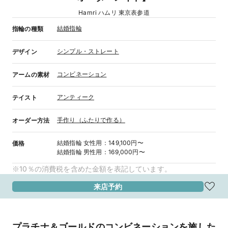
Hamri ハムリ 東京表参道
結婚指輪
指輪の種類
シンプル・ストレート
デザイン
コンビネーション
アームの素材
アンティーク
テイスト
手作り（ふたりで作る）
オーダー方法
結婚指輪
女性用
：
149,100円〜
価格
結婚指輪
男性用
：
169,000円〜
※10％の消費税を含めた金額を表記しています。
来店予約
プラチナ＆ゴールドのコンビネーションを施した