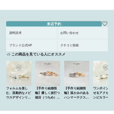
ド】
来店予約
資料請求
お問い合わせ
ブランド公式HP
クチコミ投稿
この商品を見ている人にオススメ
フォルムを楽し
【手作り結婚指
【手作り結婚指
ワンポイント
む、流動的なメビ
輪】優しく波打つ
輪】温かみのある
せるアクセン
ウスデザインリン
槌目（つちめ）仕
ハンマーテクス
ンビカラーデ
グ
上げ
チャｘ職人が仕上
ン
げるミル打ちリン
グ