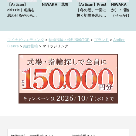
【Artisan】
NIWAKA 花雪
【Artisan】Frost
NIWAKA（に
drizzle｜点描を
｜冬の朝、一面に
か）： 雪佳景
思わせるやわらか
輝く初霜を思わせ
（せっかけい
な光のタッチで恵
る幻想的なテクス
みの雨を表現。大
チャー。ふたり共
地を潤す春の霧雨
に歩いたあの冬の
にやさしい記憶を
日の記憶を永遠に
マイナビウエディング
>
結婚指輪・婚約指輪TOP
>
ブランド
>
Atelier
重ねて。
とどめて。
Bienra
>
結婚指輪
>
マリッジリング