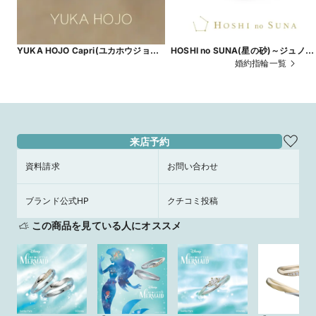
YUKA HOJO Capri(ユカホウジョウ
HOSHI no SUNA(星の砂)～ジュノー
カプリ)【JKPLANET銀座・表参道原
～ 婚約指輪【JKPLANET銀座・銀座
婚約指輪一覧
宿・上野御徒町・横浜元町・大宮・名
2丁目・表参道原宿・上野御徒町・横
古屋栄・大阪梅田・京都四条烏丸・福
浜元町・大宮・名古屋栄・大阪梅田
岡天神・熊本・宮崎・鹿児島】
京都四条烏丸・福岡天神・熊本】
来店予約
資料請求
お問い合わせ
ブランド公式HP
クチコミ投稿
この商品を見ている人にオススメ