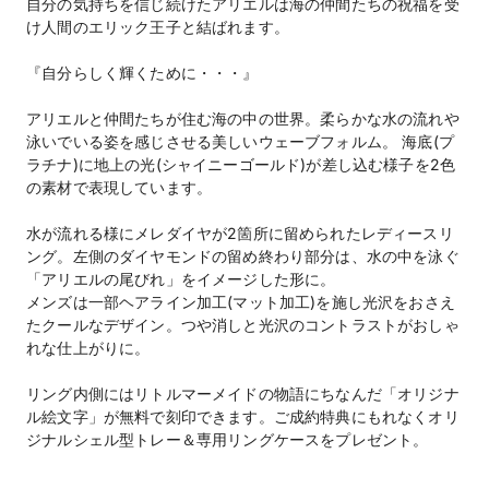
自分の気持ちを信じ続けたアリエルは海の仲間たちの祝福を受
け人間のエリック王子と結ばれます。
『自分らしく輝くために・・・』
アリエルと仲間たちが住む海の中の世界。柔らかな水の流れや
泳いでいる姿を感じさせる美しいウェーブフォルム。 海底(プ
ラチナ)に地上の光(シャイニーゴールド)が差し込む様子を2色
の素材で表現しています。
水が流れる様にメレダイヤが2箇所に留められたレディースリ
ング。左側のダイヤモンドの留め終わり部分は、水の中を泳ぐ
「アリエルの尾びれ」をイメージした形に。
メンズは一部ヘアライン加工(マット加工)を施し光沢をおさえ
たクールなデザイン。つや消しと光沢のコントラストがおしゃ
れな仕上がりに。
リング内側にはリトルマーメイドの物語にちなんだ「オリジナ
ル絵文字」が無料で刻印できます。ご成約特典にもれなくオリ
ジナルシェル型トレー＆専用リングケースをプレゼント。