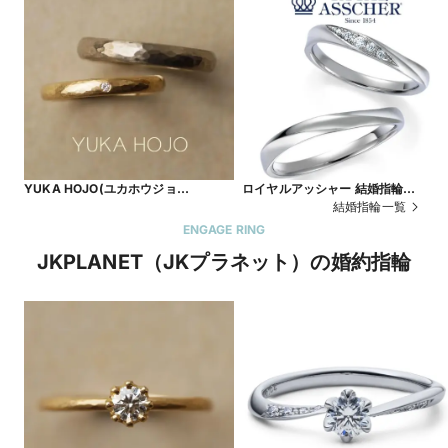
YUKA HOJO(ユカホウジョ
ロイヤルアッシャー 結婚指輪
ウ)Passage of time【JKPLANET銀
WRA027/WRB037【鍛造製法】
結婚指輪一覧
座・表参道原宿・上野御徒町・横浜元
ENGAGE RING
町・大宮・名古屋栄・大阪梅田・京都
JKPLANET（JKプラネット）の婚約指輪
四条烏丸・福岡天神・熊本・宮崎・鹿
児島