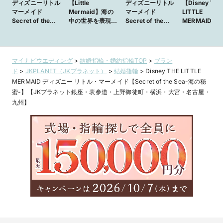
ディズニーリトル
【Little
ディズニーリトル
【Disney THE
マーメイド
Mermaid】海の
マーメイド
LITTLE
Secret of the
中の世界を表現し
Secret of the
MERMAID
Sea
た指輪 Secret
Sea
Secret of the
of the Sea
Sea -海の秘密
マイナビウエディング
>
結婚指輪・婚約指輪TOP
>
ブラン
ド
>
JKPLANET（JKプラネット）
>
結婚指輪
>
Disney THE LITTLE
MERMAID ディズニー リトル・マーメイド【Secret of the Sea-海の秘
蜜-】【JKプラネット銀座・表参道・上野御徒町・横浜・大宮・名古屋・
九州】