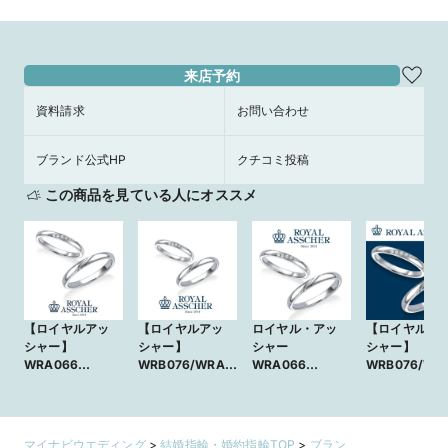
古屋栄・大阪梅田・京都四条烏丸・福
野御徒町・横浜元町・大宮・名古屋
岡天神・熊本・宮崎・鹿児島】
栄・京都四条烏丸・九州全店】
来店予約
資料請求
お問い合わせ
ブランド公式HP
クチコミ投稿
この商品を見ている人にオススメ
【ロイヤルアッ
【ロイヤルアッ
ロイヤル・アッ
【ロイヤル・
シャー】
シャー】
シャー
シャー】
WRA066
WRB076/WRA0
WRA066
WRB076/WR
WRB076
66
WRB076
66 ～シンプル
に、指に馴染
リッジリング
マイナビウエディング
>
結婚指輪・婚約指輪TOP
>
ブラン