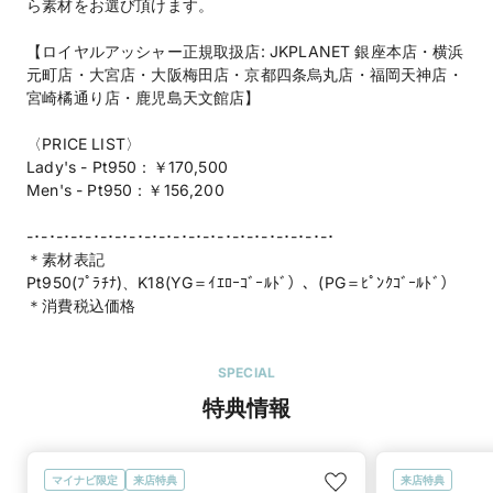
ら素材をお選び頂けます。
【ロイヤルアッシャー正規取扱店: JKPLANET 銀座本店・横浜
元町店・大宮店・大阪梅田店・京都四条烏丸店・福岡天神店・
宮崎橘通り店・鹿児島天文館店】
〈PRICE LIST〉
Lady's - Pt950：￥170,500
Men's - Pt950：￥156,200
-･-･-･-･-･-･-･-･-･-･-･-･-･-･-･-･-･-･-･-･-･
＊素材表記
Pt950(ﾌﾟﾗﾁﾅ)、K18(YG＝ｲｴﾛｰｺﾞｰﾙﾄﾞ）、(PG＝ﾋﾟﾝｸｺﾞｰﾙﾄﾞ）
＊消費税込価格
SPECIAL
特典情報
マイナビ限定
来店特典
来店特典