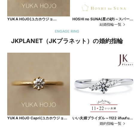
YUKA HOJO(ユカホウジョ
HOSHI no SUNA(星の砂)～スパーク
ウ)Passage of time【JKPLANET銀
～ 結婚指輪【JKPLANET銀座・銀座
結婚指輪一覧
座・表参道原宿・上野御徒町・横浜元
2丁目・表参道原宿・上野御徒町・横
ENGAGE RING
町・大宮・名古屋栄・大阪梅田・京都
浜元町・大宮・名古屋栄・大阪梅田
JKPLANET（JKプラネット）の婚約指輪
四条烏丸・福岡天神・熊本・宮崎・鹿
京都四条烏丸・福岡天神・熊本】
児島
YUKA HOJO Capri(ユカホウジョウ
いい夫婦ブライダル～1122 iifuufu
カプリ)【JKPLANET銀座・表参道原
bridal～プラチナ婚約指輪&結婚指輪
婚約指輪一覧
宿・上野御徒町・横浜元町・大宮・名
【JKPLANET銀座・表参道原宿・上