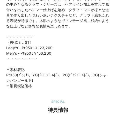
の中心となるクラフトシリーズは、ヘアライン加工を重ねて風
合いを出したハンマー仕上げを始め、クラフトマンが様々な道
具で作り出した味わい深いテクスチャなど、クラフト感あふれ
る表現が特徴です。木肌のようなヴィンテージ風、和紙のよう
な仕上げなど多彩な表情も楽しめます。
-･-･-･-･-･-･-･-･
〈PRICE LIST〉
Lady's - Pt950 :￥123,200
Men's - Pt950 :￥156,200
-･-･-･-･-･-･-･-･-･
＊素材表記
Pt950(ﾌﾟﾗﾁﾅ)、YG(ｲｴﾛｰｺﾞｰﾙﾄﾞ)、PG(ﾋﾟﾝｸｺﾞｰﾙﾄﾞ)、CG(シャ
ンパンゴールド)
＊消費税込価格
SPECIAL
特典情報