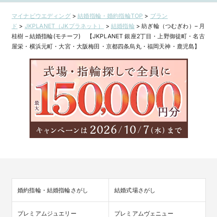
マイナビウエディング
>
結婚指輪・婚約指輪TOP
>
ブラン
ド
>
JKPLANET（JKプラネット）
>
結婚指輪
>
紡ぎ輪（つむぎわ）– 月
桂樹 – 結婚指輪(モチーフ) 【JKPLANET 銀座2丁目・上野御徒町・名古
屋栄・横浜元町・大宮・大阪梅田・京都四条烏丸・福岡天神・鹿児島】
婚約指輪・結婚指輪さがし
結婚式場さがし
プレミアムジュエリー
プレミアムヴェニュー