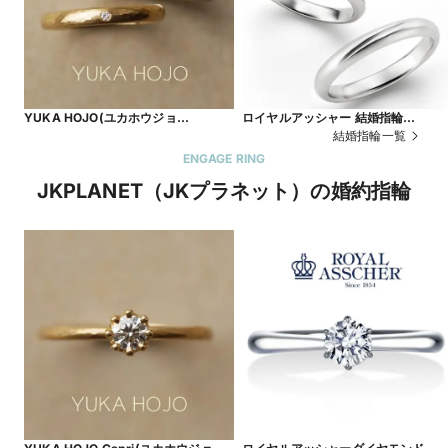
YUKA HOJO(ユカホウジョ
ロイヤルアッシャー 結婚指輪
ウ)Passage of time【JKPLANET銀
WRA068/WRB078【鍛造製法】
結婚指輪一覧
座・表参道原宿・上野御徒町・横浜元
ENGAGE RING
町・大宮・名古屋栄・大阪梅田・京都
JKPLANET（JKプラネット）の婚約指輪
四条烏丸・福岡天神・熊本・宮崎・鹿
児島