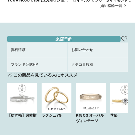
YUKA HOJO Capri(ユカホウジョウ
ロイヤルアッシャーダイヤモンド 婚
カプリ)【JKPLANET銀座・表参道原
指輪 ERA251
婚約指輪一覧
宿・上野御徒町・横浜元町・大宮・名
古屋栄・大阪梅田・京都四条烏丸・福
岡天神・熊本・宮崎・鹿児島】
来店予約
資料請求
お問い合わせ
ブランド公式HP
クチコミ投稿
この商品を見ている人にオススメ
【紡ぎ輪】月桂樹
ラクシュYG
K18CG オーバル
季節
ヴィンテージ