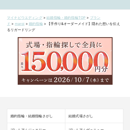
マイナビウエディング
>
結婚指輪・婚約指輪TOP
>
ブラン
ド
>
maroi
>
婚約指輪
>
【手作り&オーダーメイド】隠れた想いを伝え
るリガードリング
婚約指輪・結婚指輪さがし
結婚式場さがし
プレミアムジュエリー
プレミアムヴェニュー