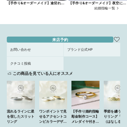
【手作り&オーダーメイド】途切れぬ
【手作り&オーダーメイド】夜空に煌
円がふたりの永遠を意味するメビウス
めくオーロラのようなグラデーショ
結婚指輪一覧
デザイン
カラー
来店予約
お問い合わせ
ブランド公式HP
クチコミ投稿
この商品を見ている人にオススメ
流れるラインに星
ワンポイントで見
【手作り婚約指輪
季節を纏う、
を宿したスリット
せるアクセントコ
彫金制作コース】
りリング「花
リング
ンビカラーデザイ
メレダイヤ付きア
（はなしるし)
ン
ンティークリング