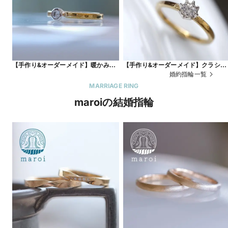
【手作り&オーダーメイド】暖かみの
【手作り&オーダーメイド】クラシカ
あるハンマーテクスチャーとコンビ
ルテイストの8本爪のエンゲージリン
婚約指輪一覧
ネーションカラーのエンゲージリング
グ
MARRIAGE RING
maroiの結婚指輪