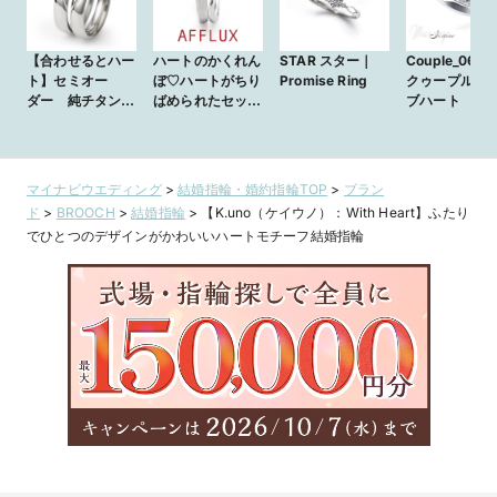
【合わせるとハー
ハートのかくれん
STAR スター｜
Couple_06**
ト】セミオー
ぼ♡ハートがちり
Promise Ring
クゥープル**
ダー 純チタン甲
ばめられたセット
ブハート
丸ペアリングm-
リング【cache
064
cache～カシュカ
シュ～/まっすぐ
な愛】
マイナビウエディング
>
結婚指輪・婚約指輪TOP
>
ブラン
ド
>
BROOCH
>
結婚指輪
>
【K.uno（ケイウノ）：With Heart】ふたり
でひとつのデザインがかわいいハートモチーフ結婚指輪