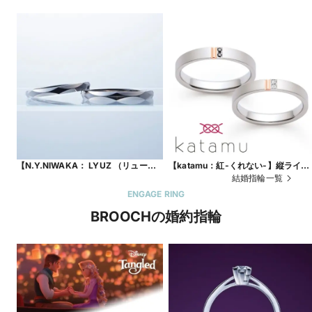
【N.Y.NIWAKA： LYUZ （リュー
【katamu：紅-くれない-】縦ライン
ズ）YW125/126】小さなネジ
に入ったピンクゴールドとホワイト
結婚指輪一覧
（リューズ）をモチーフにしたスタイ
イヤとブラックダイヤがオシャレな
ENGAGE RING
リッシュでオシャレな人気の結婚指輪
婚指輪
BROOCHの婚約指輪