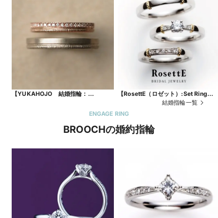
【YUKAHOJO 結婚指輪：
【RosettE（ロゼット）:Set Ring
PATH（パス）】女性の憧れダイヤラ
BRIDGE ～橋～】ゴールドのライン
結婚指輪一覧
インのエタニィリングで重ねづけした
とメレダイヤが合わさってオシャレ
ENGAGE RING
ようなマリッジリング
人気のセットリング
BROOCHの婚約指輪