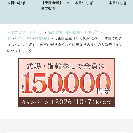
木目つむぎ
【杢目金屋】 木
木目つむぎ
木目つむぎ
目つむぎ
マイナビウエディング
>
結婚指輪・婚約指輪TOP
>
ブラン
ド
>
BROOCH
>
結婚指輪
>
【杢目金屋（もくめがねや）：木目つむぎ
（もくめつむぎ）】三本が寄り添うように重なり合う和の人気デザイン
のセットリング