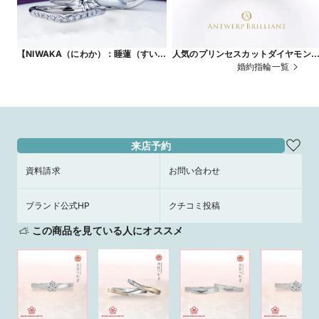
【NIWAKA（にわか）：睡蓮（すいれ
人気のプリンセスカットダイヤモン
ん）】花のようなシルエットが人気の
とオシャレなデザインがかわいい婚
婚約指輪一覧
シンプル１石のオシャレでかわいいエ
指輪 ”Sirius” 4 claws collet
ンゲージリング
PRINCESS Cut
来店予約
資料請求
お問い合わせ
ブランド公式HP
クチコミ投稿
この商品を見ている人にオススメ