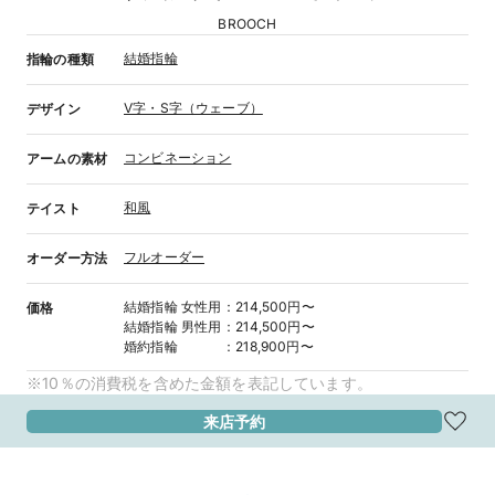
BROOCH
結婚指輪
指輪の種類
V字・S字（ウェーブ）
デザイン
コンビネーション
アームの素材
和風
テイスト
フルオーダー
オーダー方法
結婚指輪
女性用
：
214,500円〜
価格
結婚指輪
男性用
：
214,500円〜
婚約指輪
：
218,900円〜
※10％の消費税を含めた金額を表記しています。
来店予約