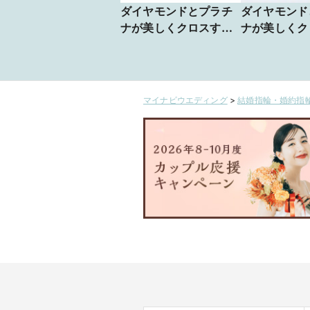
ダイヤモンドとプラチ
ダイヤモンド
ナが美しくクロスする
ナが美しくク
オシャレで可愛いハー
る Cross Of
フエタニティリング
Cross Of Light
マイナビウエディング
>
結婚指輪・婚約指輪