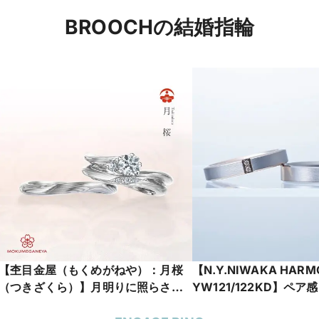
BROOCHの結婚指輪
【杢目金屋（もくめがねや）：月桜
【N.Y.NIWAKA HARM
（つきざくら）】月明りに照らされ
YW121/122KD】ペ
たような輝きを放つ、優美な流れの
さを兼ね備えたオススメ