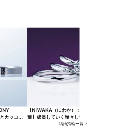
ONY
【NIWAKA（にわか）：露華・朝
【N.Y.NI
ア感とカッコ良
葉】成長していく瑞々しい新緑の葉
ズ）YW12
のマリッジ
を、ひねりのあるラインで表現した
結婚指輪一覧
（リューズ