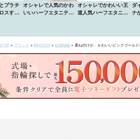
とプラチ
オシャレで人気のかわ
オシャレでかわいい王
ダ
ロスす
いいハーフエタニティ
道人気ハーフエタニ
ナ
 Light
結婚指輪 Lightning
ティの結婚指輪はD
オ
Line Star
ニ
Of 
TOP
>
ブランド
>
BROOCH
>
結婚指輪
>
重ね付けが、かわいいピンクゴールド&プ