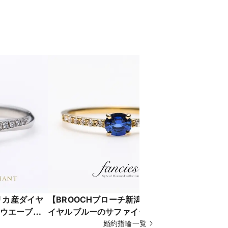
人気のセットリング （結婚指輪）
イリッシュ
指輪
フリカ産ダイヤ
【BROOCHブローチ新潟】美しい ロ
【YUKA
ウエーブラ
イヤルブルーのサファイヤをダイヤ
Capri（カ
ージリング
モンドライン婚約指輪
婚約指輪一覧
気の槌目の