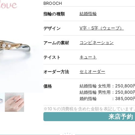
BROOCH
結婚指輪
指輪の種類
V字・S字（ウェーブ）
デザイン
コンビネーション
アームの素材
キュート
テイスト
セミオーダー
オーダー方法
結婚指輪
女性用
：
250,800
価格
結婚指輪
男性用
：
250,800
婚約指輪
：
385,000
※10％の消費税を含めた金額を表記しています
来店予約