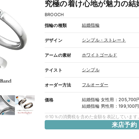
究極の着け心地が魅力の結
BROOCH
結婚指輪
指輪の種類
シンプル・ストレート
デザイン
ホワイトゴールド
アームの素材
シンプル
テイスト
フルオーダー
オーダー方法
結婚指輪
女性用
：
205,70
価格
結婚指輪
男性用
：
199,100
※10％の消費税を含めた金額を表記しています
来店予約