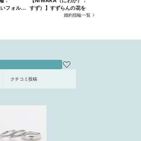
指輪：
【NIWAKA（にわか）：白鈴（しろ
【YUKA
丸いフォルム
すず）】すずらんの花をモチーフに
Story（ス
ティリング
したかわいい人気デザインの婚約指
婚約指輪一覧
シンプルだ
輪
オシャレさ
ジリング
クチコミ投稿