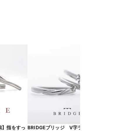
潟】指をすっ
BRIDGEブリッジ V字ラインがかわ
【NIWA