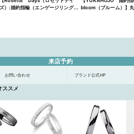
【RosettE Days（ロゼットデイ
【YUKAHOJO 婚約
ズ）:婚約指輪（エンゲージリング）
bloom（ブルーム）】
Rosemary】オシャレでクラシック
がかわいいハーフエタニ
なデザインのエンゲージリング
来店予約
お問い合わせ
ブランド公式HP
オススメ