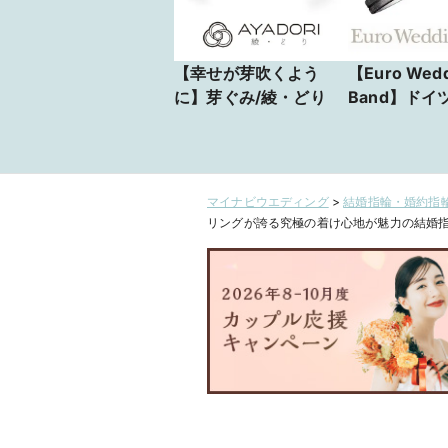
【幸せが芽吹くよう
【Euro Wedd
に】芽ぐみ/綾・どり
Band】ドイ
誇る究極の着
マイナビウエディング
>
結婚指輪・婚約指輪
リングが誇る究極の着け心地が魅力の結婚