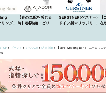
ing
【春の気配を感じる
GERSTNER(ゲスナー)
【
ツリングが
時】春隣/綾・どり
ドイツ製マリッジリン
在
け心地！
グコレクション
【JKPLANET銀座本
店・名古屋栄店】
TOP
>
ブランド
>
BROOCH
>
結婚指輪
>
【Euro Wedding Band（ユーロウ
指輪