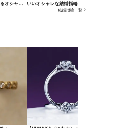
るオシャレ
いいオシャレな結婚指輪 Cheerful
景】雪原を
is【06】平
ゆきどけ
結婚指輪一覧
ウエーブが
ング