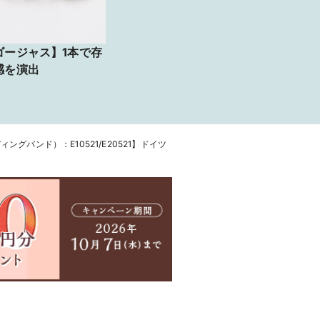
ゴージャス】1本で存
感を演出
エディングバンド）：E10521/E20521】ドイツ