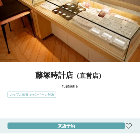
藤塚時計店
（直営店）
fujitsuka
カップル応援キャンペーン対象
エリア
滋賀県
来店予約
アクセス
JR東海道線「彦根駅」から徒歩約15分

彦根ICから車で約8分
