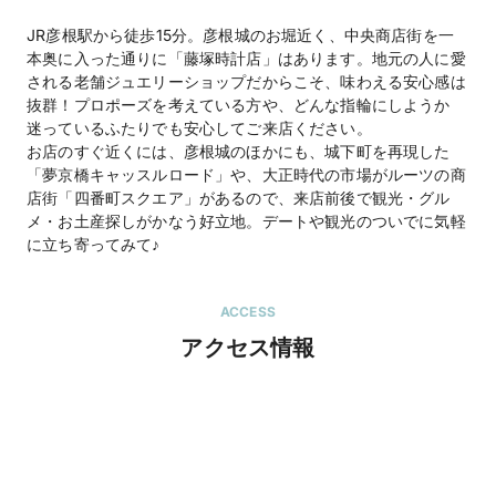
地図を見る
JR彦根駅から徒歩15分。彦根城のお堀近く、中央商店街を一
本奥に入った通りに「藤塚時計店」はあります。地元の人に愛
住所
滋賀県彦根市中央町5-27
される老舗ジュエリーショップだからこそ、味わえる安心感は
抜群！プロポーズを考えている方や、どんな指輪にしようか
迷っているふたりでも安心してご来店ください。
営業時間
10:00-19:00
お店のすぐ近くには、彦根城のほかにも、城下町を再現した
「夢京橋キャッスルロード」や、大正時代の市場がルーツの商
公式HP
fujitsuka
のホームページを見る
店街「四番町スクエア」があるので、来店前後で観光・グル
藤塚時計店（直営店）
のホームページを見る
メ・お土産探しがかなう好立地。デートや観光のついでに気軽
に立ち寄ってみて♪
ACCESS
アクセス情報