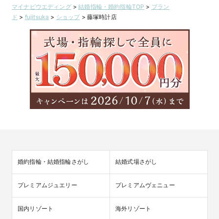
マイナビウエディング
>
結婚指輪・婚約指輪TOP
>
ブラン
ド
>
fujitsuka
>
ショップ
>
藤塚時計店
婚約指輪・結婚指輪さがし
結婚式場さがし
プレミアムジュエリー
プレミアムヴェニュー
国内リゾート
海外リゾート