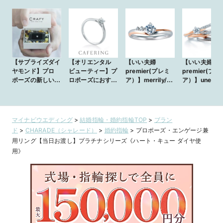
【サプライズダイ
【オリエンタル
【いい夫婦
【いい夫婦
ヤモンド】プロ
ビューティー】プ
premier(プレミ
premier(プレ
ポーズの新しいか
ロポーズにおすす
ア）】merrily/メ
ア）】une
たち 手作り婚約
めのリング
リリー
rencontre/ユ
指輪
ランコーント
丸みのあるデ
ンと内甲丸で
マイナビウエディング
>
結婚指輪・婚約指輪TOP
>
ブラン
心地にもこだ
ド
>
CHARADE（シャレード）
>
婚約指輪
>
プロポーズ・エンゲージ兼
ました
用リング【当日お渡し】プラチナシリーズ《ハート・キュー ダイヤ使
用》