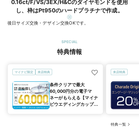
0.16ct/F/VS/3EX/H&Cのダイヤモンドを使用
し、枠はPt950のハードプラチナで作成。
後日サイズ交換・デザイン交換OKです。
SPECIAL
特典情報
マイナビ限定
来店特典
来店特典
条件クリアで最大
60,000円分の電子マ
ネーがもらえる【マイナ
ビウエディングカップル
応援キャンペーン
特典一覧