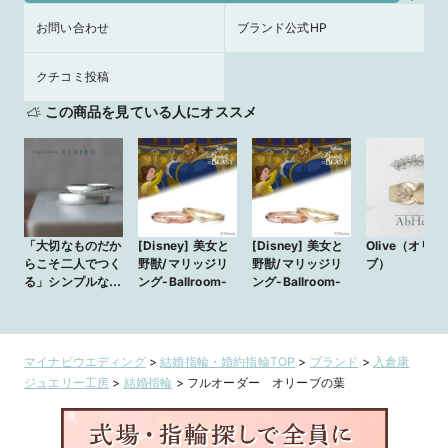
お問い合わせ
ブランド公式HP
クチコミ投稿
この商品を見ている人にオススメ
「大切なものだか
[Disney] 美女と
[Disney] 美女と
Olive（オリー
らこそ二人でつく
野獣/マリッジリ
野獣/マリッジリ
ブ）
る」シンプルな中
ング-Ballroom-
ング-Ballroom-
に夫婦の木である
オリーブの葉をあ
しらった手作り結
婚指輪
マイナビウエディング
>
結婚指輪・婚約指輪TOP
>
ブランド
>
入倉康
ジュエリー工房
>
結婚指輪
>
フルオーダー オリーブの葉