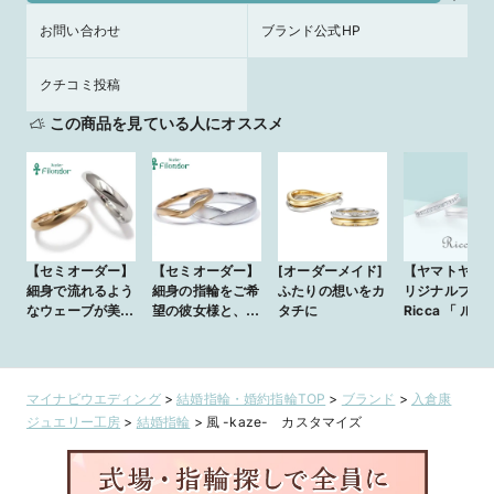
お問い合わせ
ブランド公式HP
クチコミ投稿
この商品を見ている人にオススメ
【セミオーダー】
【セミオーダー】
[オーダーメイド]
【ヤマトヤ】 
細身で流れるよう
細身の指輪をご希
ふたりの想いをカ
リジナルブラ
なウェーブが美し
望の彼女様と、耐
タチに
Ricca 「 ルピ
いマリッジリング
久性をお求めの彼
ス 」
氏様のご要望を叶
えるマリッジリン
グ
マイナビウエディング
>
結婚指輪・婚約指輪TOP
>
ブランド
>
入倉康
ジュエリー工房
>
結婚指輪
>
風 -kaze- カスタマイズ