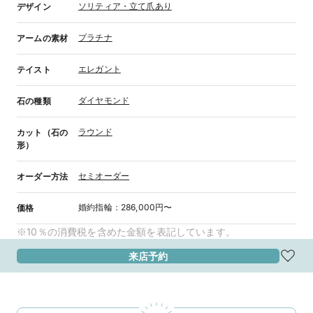
ソリティア・立て爪あり
デザイン
プラチナ
アームの素材
エレガント
テイスト
ダイヤモンド
石の種類
ラウンド
カット（石の
形）
セミオーダー
オーダー方法
婚約指輪
：
286,000円〜
価格
※10％の消費税を含めた金額を表記しています。
来店予約