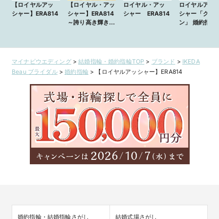
【ロイヤルアッ
【ロイヤル・アッ
ロイヤル・アッ
ロイヤルアッ
シャー】ERA814
シャー】ERA814
シャー ERA814
シャー「クラ
～誇り高き輝きを
ン」 婚約指輪
放つエンゲージリ
ERA814
ング～
マイナビウエディング
>
結婚指輪・婚約指輪TOP
>
ブランド
>
IKEDA
Beau ブライダル
>
婚約指輪
>
【ロイヤルアッシャー】ERA814
婚約指輪・結婚指輪さがし
結婚式場さがし