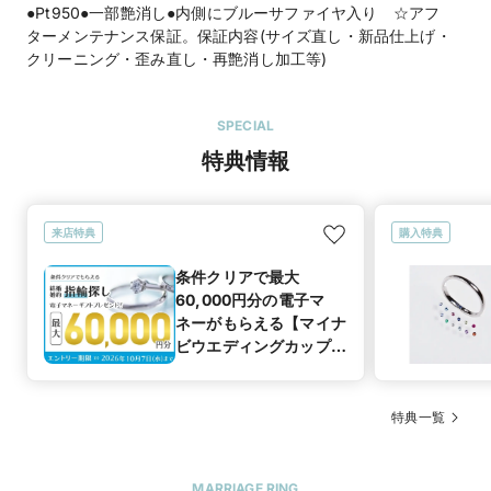
●Pt950●一部艶消し●内側にブルーサファイヤ入り ☆アフ
ターメンテナンス保証。保証内容(サイズ直し・新品仕上げ・
クリーニング・歪み直し・再艶消し加工等)
SPECIAL
特典情報
来店特典
購入特典
条件クリアで最大
60,000円分の電子マ
ネーがもらえる【マイナ
ビウエディングカップル
応援キャンペーン】
特典一覧
MARRIAGE RING