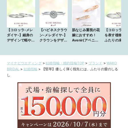
【コロッラ-メレ
【ハピネスクラウ
肌なじみ重視の花
【コロッラ】
ダイヤ-】細身の
ン-メレダイヤ-】
嫁におすすめ！
を表す植物模
デザインで軽やか
クラウンをデザイ
Avenir(アベニー
ふたりの未来
に身につけられる
ンした、側面まで
ル) 『未来』
願って
指輪
も美しいリング
マイナビウエディング
>
結婚指輪・婚約指輪TOP
>
ブランド
>
WAKO
BRIDAL
>
結婚指輪
>
【竪琴】優しく弾く指先には、ふたりの愛のしる
し