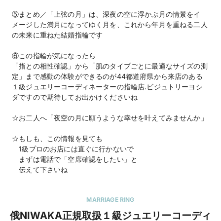
⑤まとめ／「上弦の月」は、深夜の空に浮かぶ月の情景をイ
メージした満月になってゆく月を、これから年月を重ねる二人
の未来に重ねた結婚指輪です
⑥この指輪が気になったら
「指との相性確認」から「肌のタイプごとに最適なサイズの測
定」まで感動の体験ができるのが44都道府県から来店のある
１級ジュエリーコーディネーターの指輪店.ビジュトリーヨシ
ダですので期待してお出かけくださいね
☆お二人へ「夜空の月に願うような幸せを叶えてみませんか」
☆もしも、この情報を見ても
1級プロのお店には直ぐに行かないで
まずは電話で「空席確認をしたい」と
伝えて下さいね
MARRIAGE RING
俄NIWAKA正規取扱１級ジュエリーコーディ