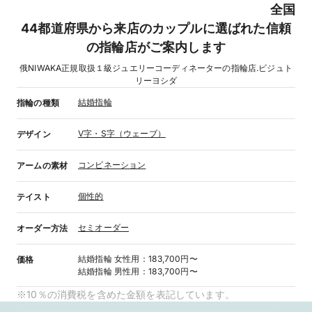
全国
44都道府県から来店のカップルに選ばれた信頼
の指輪店がご案内します
俄NIWAKA正規取扱１級ジュエリーコーディネーターの指輪店.ビジュト
リーヨシダ
結婚指輪
指輪の種類
V字・S字（ウェーブ）
デザイン
コンビネーション
アームの素材
個性的
テイスト
セミオーダー
オーダー方法
結婚指輪
女性用
：
183,700円〜
価格
結婚指輪
男性用
：
183,700円〜
※10％の消費税を含めた金額を表記しています。