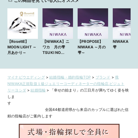
この商品を見ている人にオススメ
【RosettE】
【NIWAKA】ニ
【PROPOSE】
NIWAKA 月
MOON LIGHT ～
ワカ 月の雫
NIWAKA ～月の
雫
月あかり～
TSUKI NO
雫～
SHIZUKU
マイナビウエディング
>
結婚指輪・婚約指輪TOP
>
ブランド
>
俄
NIWAKA正規取扱１級ジュエリーコーディネーターの指輪店.ビジュト
リーヨシダ
>
結婚指輪
>
「幸せの始まり」の三日月が満ちてゆく姿を映
しま
す
全国44都道府県から来店のカップルに選ばれた信
頼の指輪店がご案内します