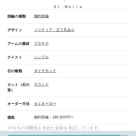
Ｓｔ．Ｍａｒｉａ
婚約指輪
指輪の種類
ソリティア・立て爪あり
デザイン
プラチナ
アームの素材
シンプル
テイスト
ダイヤモンド
石の種類
ラウンド
カット（石の
形）
セミオーダー
オーダー方法
婚約指輪
：
291,500円〜
価格
※10％の消費税を含めた金額を表記しています。