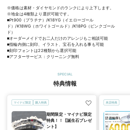
※価格は素材・ダイヤモンドのランクにより上下します。
※地金は4種類より選択可能です。
■Pt900（プラチナ）/K18YG（イエローゴール
ド）/K18WG（ホワイトゴールド）/K18PG（ピンクゴール
ド）
■オーダーメイドでお二人だけのアレンジもご相談可能
■指輪内側に刻印、イラスト、宝石を入れる事も可能
■刻印フォントは22種類から選択可能
■アフターサービス：クリーニング無料
SPECIAL
特典情報
マイナビ限定
購入特典
来店特典
期間限定・マイナビ限定
特典！！【誕生石プレゼ
ント】