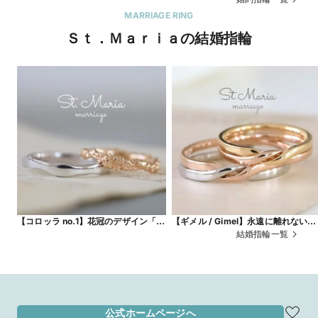
イヤモンド、両方の輝きにうっとり。
にピッタリ
MARRIAGE RING
Ｓｔ．Ｍａｒｉａの結婚指輪
【コロッラ no.1】花冠のデザイン「コ
【ギメル / Gimel】永遠に離れない２
ロッラ」野原で編んだお花の冠をイ
つの指輪。双子を意味するギメルは
結婚指輪一覧
メージ
婚指輪にピッタリ
公式ホームページへ