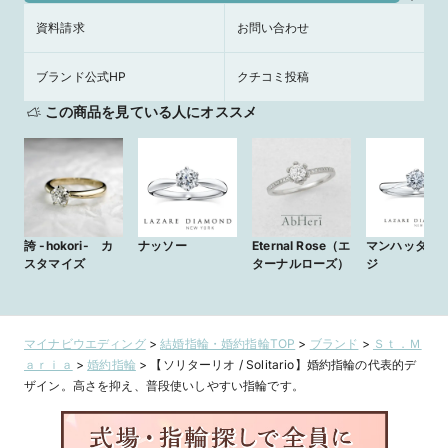
資料請求
お問い合わせ
ブランド公式HP
クチコミ投稿
この商品を見ている人にオススメ
誇 -hokori- カ
ナッソー
Eternal Rose（エ
マンハッタン
スタマイズ
ターナルローズ）
ジ
マイナビウエディング
>
結婚指輪・婚約指輪TOP
>
ブランド
>
Ｓｔ．Ｍ
ａｒｉａ
>
婚約指輪
>
【ソリターリオ / Solitario】婚約指輪の代表的デ
ザイン。高さを抑え、普段使いしやすい指輪です。