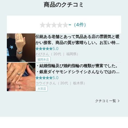
商品のクチコミ
-
（
4
件）
伝統ある老舗とあって気品ある店の雰囲気と暖
かい接客、商品の質が素晴らしい。お互い特に
形や質感等希望なく行ったのですが、ないと
5.0
わぴさん（ 20代 ｜ 福岡県
）
思っていたようであった、好みや希望をつぶさ
福岡本店
に汲み取って頂き、とにかく的確に商品を提案
・結婚指輪及び婚約指輪の種類が豊富でした。
して下さいました。こんなに早くお互い気に入
・銀座ダイヤモンドシライシさんならではのサ
るものに出会えるなんて本当に驚きです。
プライチェーンのため、(商社等の経由無しのダ
5.0
コウイチさん（ 20代 ｜ 栃木県
）
イヤモンド調達方法のため)ダイヤモンドの価格
大宮店
が他社より安く購入することができる。
クチコミ一覧