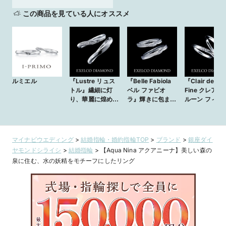
この商品を見ている人にオススメ
ルミエル
『Lustre リュス
『Belle Fabiola
『Clair de Lu
トル』繊細に灯
ベル ファビオ
Fine クレア ド
り、華麗に煌め
ラ』輝きに包ま
ルーン フィー
く。
れ、守られる愛。
ヌ』月の光が
る、愛の約束
マイナビウエディング
>
結婚指輪・婚約指輪TOP
>
ブランド
>
銀座ダイ
ヤモンドシライシ
>
結婚指輪
>
【Aqua Nina アクアニーナ】美しい森の
泉に住む、水の妖精をモチーフにしたリング