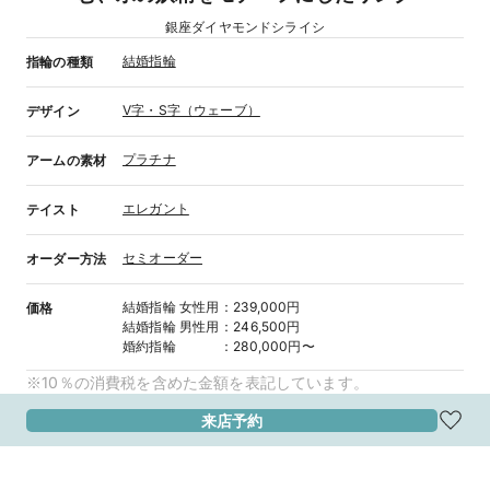
銀座ダイヤモンドシライシ
結婚指輪
指輪の種類
V字・S字（ウェーブ）
デザイン
プラチナ
アームの素材
エレガント
テイスト
セミオーダー
オーダー方法
結婚指輪
女性用
：
239,000円
価格
結婚指輪
男性用
：
246,500円
婚約指輪
：
280,000円〜
※10％の消費税を含めた金額を表記しています。
来店予約