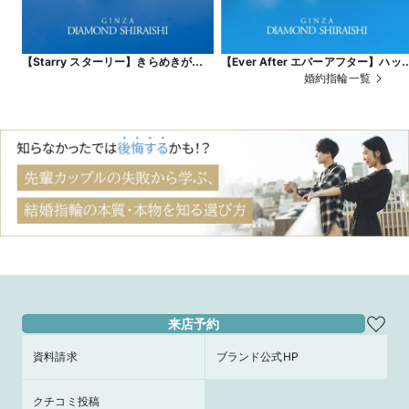
【Starry スターリー】きらめきがひ
【Ever After エバーアフター】ハッ
ときわ強い、一筋の流れ星
ピーエンドを経て、ふたりの物語が
婚約指輪一覧
遠に続くことを願って
来店予約
資料請求
ブランド公式HP
クチコミ投稿