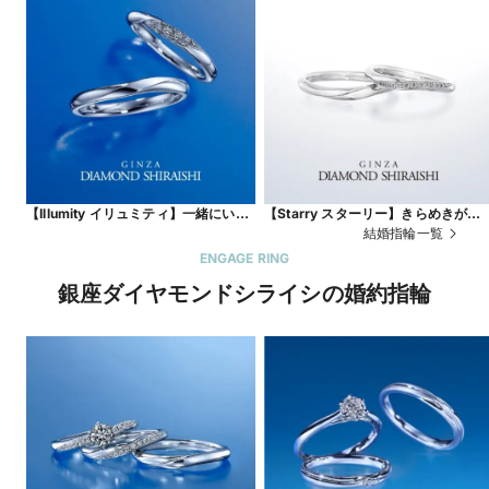
【Illumity イリュミティ】一緒にいる
【Starry スターリー】きらめきがひ
と、もっと輝くふたりの未来。
ときわ強い、一筋の流れ星
結婚指輪一覧
ENGAGE RING
銀座ダイヤモンドシライシの婚約指輪