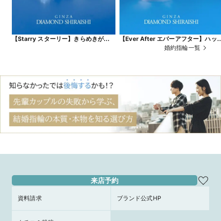
【Starry スターリー】きらめきがひ
【Ever After エバーアフター】ハッ
ときわ強い、一筋の流れ星
ピーエンドを経て、ふたりの物語が
婚約指輪一覧
遠に続くことを願って
来店予約
資料請求
ブランド公式HP