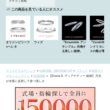
クチコミ投稿
この商品を見ている人にオススメ
オリジンビリーフ
ウィズ
『Ensemble アン
『Cendrillon 
×ヘレネ
サンブル』共鳴す
ンドリヨン』
る美しい旋律。
スの靴が導く
遠の幸福
マイナビウエディング
>
結婚指輪・婚約指輪TOP
>
ブランド
>
銀座ダイ
ヤモンドシライシ
>
結婚指輪
>
【Diana D. ディアナディー 細身】月光
が水面に反射して放つ美しさ