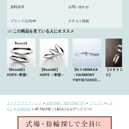
資料請求
お問い合わせ
ブランド公式HP
クチコミ投稿
この商品を見ている人にオススメ
《RosettE》
【RosettE】
【N.Y.NIWAKA
【ＯＲＥＣＣ
HOPE~希望~
HOPE ～希望～
：HARMONY
Ｏ】
YW119/120KD】
さりげない2色で
デザインの結婚指
輪
マイナビウエディング
>
結婚指輪・婚約指輪TOP
>
ブランド
>
L＆
Co.
>
結婚指輪
>
ATTACHE｜L&Co.(エルアンドコー)