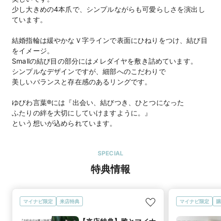
少し大きめの4本爪で、シンプルながらも可愛らしさを演出し
ています。
結婚指輪は緩やかなＶ字ラインで表面にひねりをつけ、結び目
をイメージ。
Smallの結び目の部分にはメレダイヤを敷き詰めています。
シンプルなデザインですが、細部へのこだわりで
美しいバランスと存在感のあるリングです。
ゆびわ言葉®には『出会い、結びつき、ひとつになった
ふたりの絆を大切にしていけますように。』
という想いが込められています。
SPECIAL
特典情報
マイナビ限定
来店特典
マイナビ限定
購