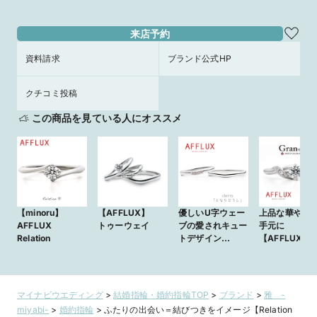
来店予約
資料請求
ブランド公式HP
クチコミ投稿
この商品を見ている人にオススメ
【minoru】
【AFFLUX】
優しいU字ウェー
上品な華やか
AFFLUX
トゥーウェイ
ブの愛されキュー
手元に
Relation
トデザイン
【AFFLUX】
【AFFLUX】
Kamm～カム
cherry～チェ
リー～
マイナビウエディング
>
結婚指輪・婚約指輪TOP
>
ブランド
>
雅 -
miyabi-
>
婚約指輪
>
ふたりの出会い＝結びつきをイメージ【Relation