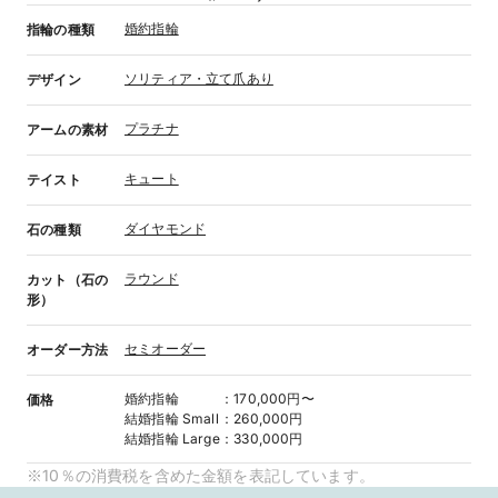
婚約指輪
指輪の種類
ソリティア・立て爪あり
デザイン
プラチナ
アームの素材
キュート
テイスト
ダイヤモンド
石の種類
ラウンド
カット（石の
形）
セミオーダー
オーダー方法
婚約指輪
：
170,000円〜
価格
結婚指輪
Small
：
260,000円
結婚指輪
Large
：
330,000円
※10％の消費税を含めた金額を表記しています。