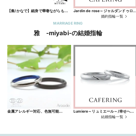
【奏/かなで】細身で華奢ながらも透
Jardin de rose～ジャルダンドゥロ
かしのデザインが繊細な婚約指輪
～/すべての幸せを手に入れて
婚約指輪一覧
【雅-miyabi-】
MARRIAGE RING
雅 -miyabi-の結婚指輪
金属アレルギー対応、色無可能
Lumiere～リュミエール～/幸せへと
【FELICITA/フェリチータ】フォルム
続く光
結婚指輪一覧
の美しさと幸福な着け心地を追求した
定番の甲丸リング