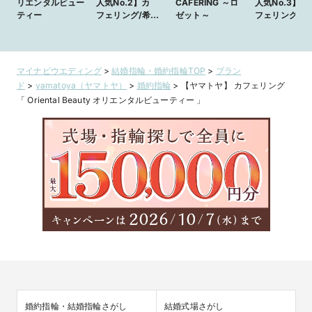
リエンタルビュー
人気No.2】カ
CAFERING ～ロ
人気No.3】カ
ティー
フェリング/希少
ゼット～
フェリング/大
なピンクダイヤモ
可愛いピンク
ンドのグラデー
ヤモンドの婚
ションが美しい結
輪
婚指輪
マイナビウエディング
>
結婚指輪・婚約指輪TOP
>
ブラン
ド
>
yamatoya（ヤマトヤ）
>
婚約指輪
>
【ヤマトヤ】 カフェリング
「 Oriental Beauty オリエンタルビューティー 」
婚約指輪・結婚指輪さがし
結婚式場さがし