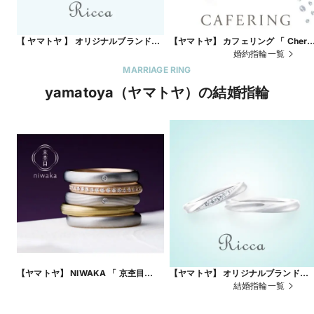
【 ヤマトヤ 】 オリジナルブランド
【ヤマトヤ】 カフェリング 「 Cheri
Ricca 「 キンモクセイ 」
シェリ 」 ★アイスブルーダイヤモン
婚約指輪一覧
ド
MARRIAGE RING
yamatoya（ヤマトヤ）の結婚指輪
【ヤマトヤ】 NIWAKA 「 京杢目
【ヤマトヤ】 オリジナルブランド
KYO MOKUME 」 愛 とぎれることな
Ricca 「 ハナミズキ 」
結婚指輪一覧
く 時 杢目にかさねて