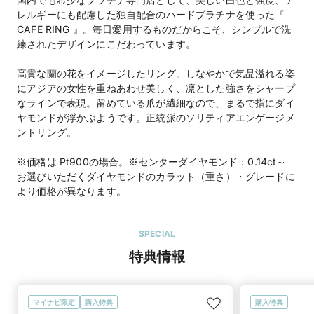
レルギーにも配慮した独自配合のハードプラチナを使った『
CAFE RING 』。毎日愛用するものだからこそ、シンプルで洗
練されたデザインにこだわっています。
高貴な蘭の花をイメージしたリング。しなやかで気品溢れる姿
にアジアの女性を重ねあわせ美しく、凛とした強さをシャープ
なラインで表現。留めている爪が繊細なので、まるで指にダイ
ヤモンドが浮かぶようです。正統派のソリティアエンゲージメ
ントリング。
※価格は Pt900の場合。※センターダイヤモンド：0.14ct～
お選びいただくダイヤモンドのカラット（重さ）・グレードに
より価格が異なります。
SPECIAL
特典情報
マイナビ限定
購入特典
購入特典