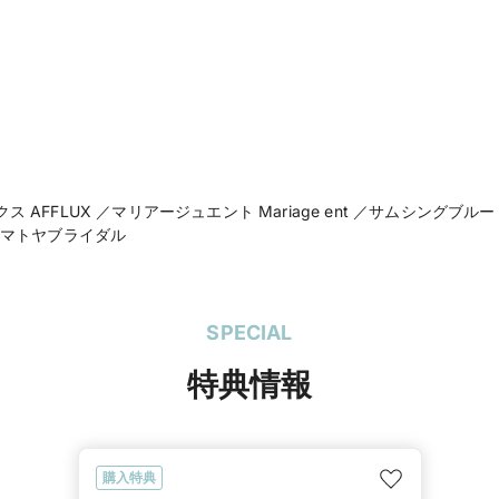
SomethingBlue サム
AFFLUX アフラックス
GERSTNER ゲスナー

egf イージーエフ

Ricca リッカ

Mariage ent マリ
電話番号
050-5223-4869
 AFFLUX ／マリアージュエント Mariage ent ／サムシングブルー So
公式HP
yamatoya（ヤマトヤ
／ヤマトヤブライダル
ヤマトヤ御殿場本店（
SPECIAL
特典情報
購入特典