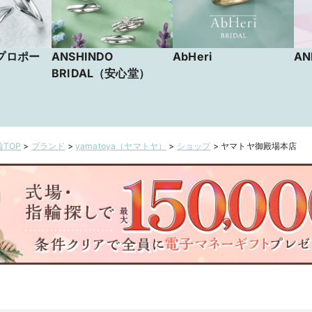
（プロポー
ANSHINDO
AbHeri
AN
BRIDAL（安心堂）
TOP
>
ブランド
>
yamatoya（ヤマトヤ）
>
ショップ
>
ヤマトヤ御殿場本店