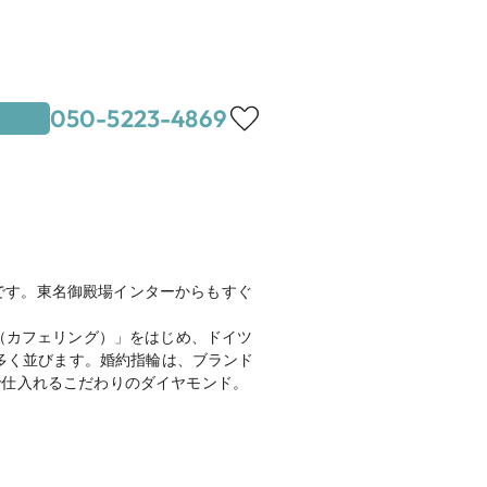
050-5223-4869
分、徒歩9分
地図を見る
18-18
き無休

です。東名御殿場インターからもすぐ
グのキャンペーンと併用できるオリジ
NG（カフェリング）」をはじめ、ドイツ
♪★

数多く並びます。婚約指輪は、ブランド
で仕入れるこだわりのダイヤモンド。
============

。
グ
