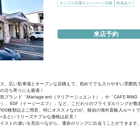
カップル応援キャンペーン対象
特典あり
エリア
静岡県
来店予約
アクセス
JR御殿場駅より車で5
住所
静岡県御殿場市東田中1-
営業時間
10:00～19:00

年末年始・催事時を除
ス。広い駐車場とオープンな店構えで、初めてでも入りやすい雰囲気
の立ち寄りにも最適！
★マイナビウエディン
ランド「Mariage ent（マリアージュエント）」や「CAFE RI
ナルキャンペーン実施中
ナー）、EGF（イージーエフ）」など、こだわりのブライダルリングが
100種類以上ご用意。特にオススメなのが、独自の海外直輸入ルート
べるというリーズナブルな価格は必見！
================
イストの違いを見比べながら、運命のリングに出会うことができます
【取扱ブランド】

CAFERING カフェリン