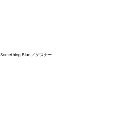
シングブルー



アージュエント
mething Blue ／ゲスナー
）
のホームページを見る
直営店）
のホームページを見る