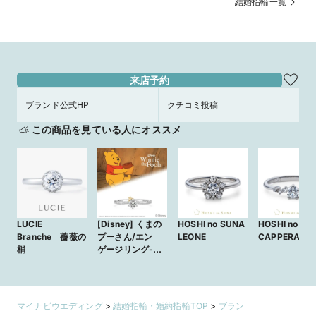
結婚指輪一覧
来店予約
ブランド公式HP
クチコミ投稿
この商品を見ている人にオススメ
LUCIE
[Disney] くまの
HOSHI no SUNA
HOSHI no SU
Branche 薔薇の
プーさん/エン
LEONE
CAPPERA
梢
ゲージリング-
Very Merry
Forest-
マイナビウエディング
>
結婚指輪・婚約指輪TOP
>
ブラン