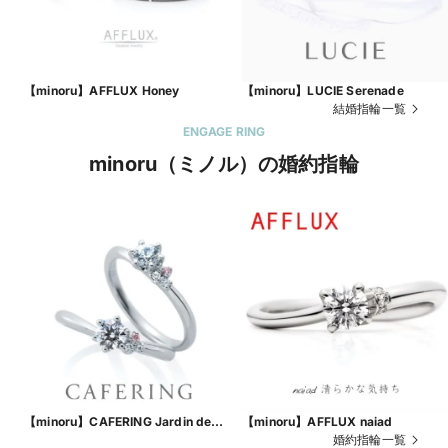
【minoru】AFFLUX Honey
【minoru】LUCIE Serenade
結婚指輪一覧
ENGAGE RING
minoru（ミノル）の婚約指輪
【minoru】CAFERING Jardin de
【minoru】AFFLUX naiad
rose
婚約指輪一覧