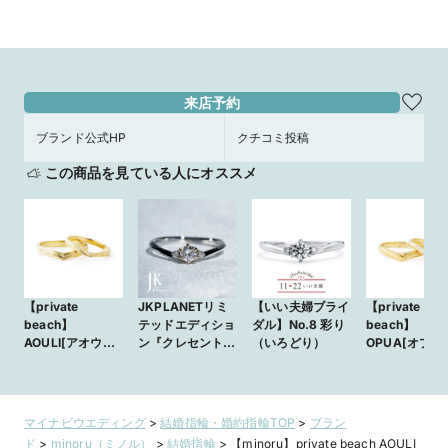
来店予約
ブランド公式HP
クチコミ投稿
この商品を見ている人にオススメ
【private
JKPLANETリミ
【いい夫婦ブライ
【private
beach】
テッドエディショ
ダル】No.8 彩り
beach】
AOULI[アオウリ]
ン『クレセント』
（いろどり）
OPUA[オプア]
空
JKPL-6E 婚約指
輪(エンゲージリ
ング)
マイナビウエディング
>
結婚指輪・婚約指輪TOP
>
ブラン
ド
>
minoru（ミノル）
>
結婚指輪
>
【minoru】private beach AOULI