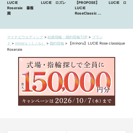
LUCIE
LUCIE ロズレ
【PROPOSE】
LUCIE ロズ
Roseraie 薔薇
LUCIE
園
RoseClassic ～
Roseraier～
マイナビウエディング
>
結婚指輪・婚約指輪TOP
>
ブラン
ド
>
minoru（ミノル）
>
婚約指輪
>
【minoru】LUCIE Rose classique
Roseraie