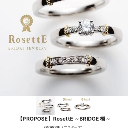
【PROPOSE】RosettE ～BRIDGE 橋～
PROPOSE（プロポーズ）