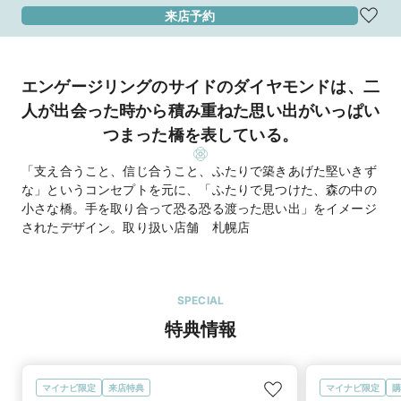
来店予約
エンゲージリングのサイドのダイヤモンドは、二
人が出会った時から積み重ねた思い出がいっぱい
つまった橋を表している。
「支え合うこと、信じ合うこと、ふたりで築きあげた堅いきず
な」というコンセプトを元に、「ふたりで見つけた、森の中の
小さな橋。手を取り合って恐る恐る渡った思い出」をイメージ
されたデザイン。取り扱い店舗 札幌店
SPECIAL
特典情報
マイナビ限定
来店特典
マイナビ限定
購