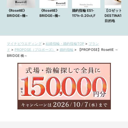
《RosettE》
《RosettE》
婚約指輪 ES1-
【ロゼット】
BRIDGE~橋~
BRIDGE~橋~
117h-0.20ct,F
DESTINATION
目的地
マイナビウエディング
>
結婚指輪・婚約指輪TOP
>
ブラン
ド
>
PROPOSE（プロポーズ）
>
婚約指輪
>
【PROPOSE】RosettE ～
BRIDGE 橋～