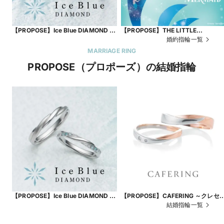
【PROPOSE】Ice Blue DIAMOND ～
【PROPOSE】THE LITTLE
Frost Flower～
MERMAID ～Emerald Lagoon～
婚約指輪一覧
MARRIAGE RING
PROPOSE（プロポーズ）の結婚指輪
【PROPOSE】Ice Blue DIAMOND ～
【PROPOSE】CAFERING ～クレセ
Wind～
ト～
結婚指輪一覧