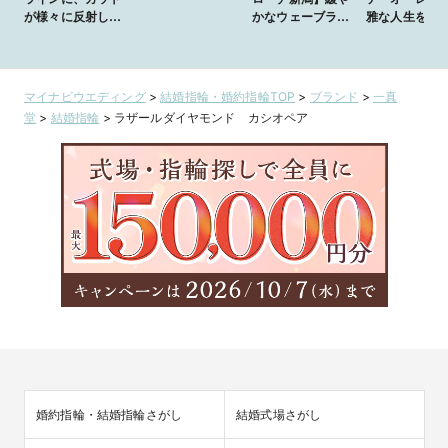
が様々に反射し、
かなウェーブライ
雅な人生を楽
高級感のある
ンに、カットが
ocho 08 情熱
様々に反射し、高
級感のあるocho
08 情熱
マイナビウエディング
>
結婚指輪・婚約指輪TOP
>
ブランド
>
一真
堂
>
結婚指輪
>
ラザールダイヤモンド カシオペア
婚約指輪・結婚指輪さがし
結婚式場さがし