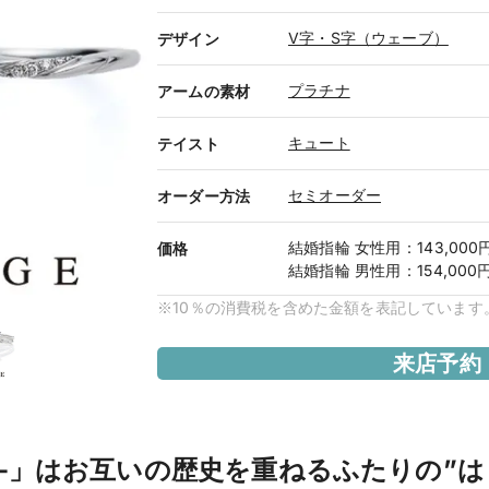
V字・S字（ウェーブ）
デザイン
プラチナ
アームの素材
キュート
テイスト
セミオーダー
オーダー方法
結婚指輪
女性用
：
143,000
価格
結婚指輪
男性用
：
154,000
※10％の消費税を含めた金額を表記しています
来店予約
リッジ-」はお互いの歴史を重ねるふたりの”