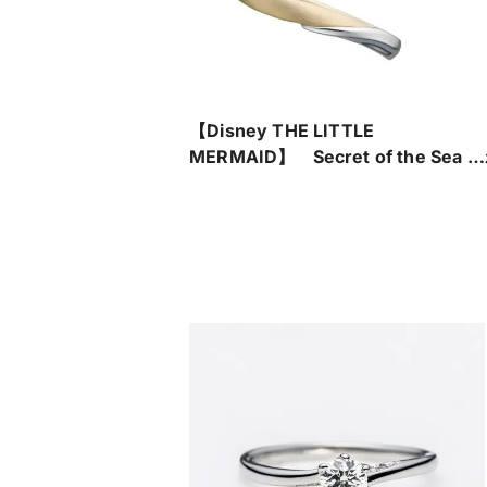
【Disney THE LITTLE
MERMAID】 Secret of the Sea -
海の秘密-