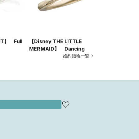
T】 Full
【Disney THE LITTLE
【Disney 
MERMAID】 Dancing Bubbles -
MERMAID
踊る泡-
婚約指輪一覧
-夢見るマ