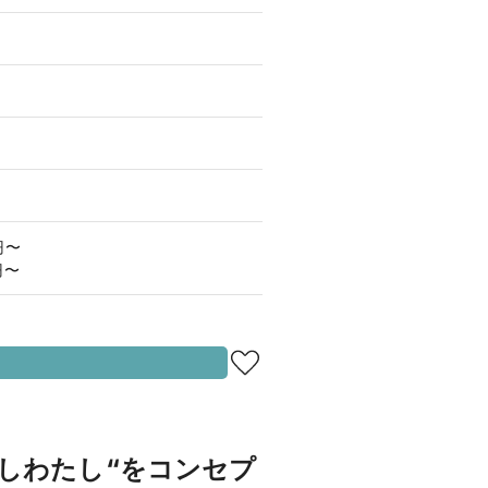
円〜
円〜
。
はしわたし“をコンセプ