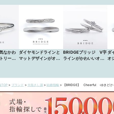
気なかわ
ダイヤモンドラインと
BRIDGEブリッジ V字
ダ
トリーデ
マットデザインがオ
ラインがかわいいオ
オ
指輪 ゆ
シャレで人気のかわい
シャレな結婚指輪
結婚
い結婚指輪 Spring
Cheerful ゆきどけ
B
Breeze やわらかな春
風
風Spring Breeze や
TOP
>
ブランド
>
大垣さし源
>
結婚指輪
>
【BRIDGE】 Cheerful ‐ゆきどけ‐
わらかな春風