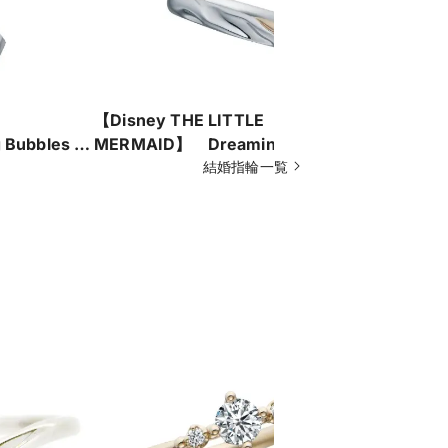
【Disney THE LITTLE
【BRIDG
Bubbles -
MERMAID】 Dreaming Mermaid
船出-
-夢見るマーメイド-
結婚指輪一覧