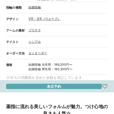
結婚指輪
指輪の種類
V字・S字（ウェーブ）
デザイン
プラチナ
アームの素材
シンプル
テイスト
セミオーダー
オーダー方法
結婚指輪
女性用
：
189,200円〜
価格
結婚指輪
男性用
：
190,300円〜
※10％の消費税を含めた金額を表記しています。
来店予約
薬指に流れる美しいフォルムが魅力。つけ心地の
良さも人気☆