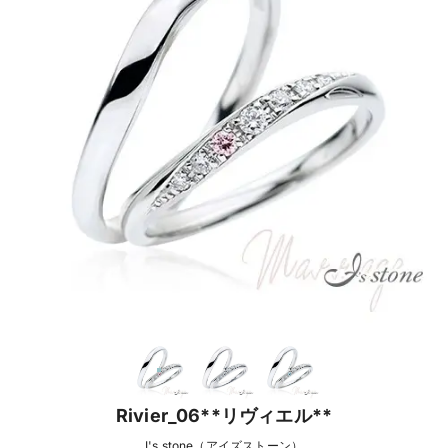
Rivier_06**リヴィエル**
I's stone（アイズストーン）