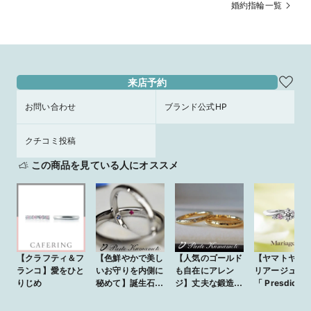
れたメレダイヤが中央のダイヤモンド
婚約指輪一覧
の存在感をより華やかに。
来店予約
お問い合わせ
ブランド公式HP
クチコミ投稿
この商品を見ている人にオススメ
【クラフティ＆フ
【色鮮やかで美し
【人気のゴールド
【ヤマトヤ】 
ランコ】愛をひと
いお守りを内側に
も自在にアレン
リアージュエ
りじめ
秘めて】誕生石な
ジ】丈夫な鍛造ス
「 Presdici 
どを内側セッティ
トレートのセミ
ディスィ 」 ★
ングしてより特別
オーダー☆
ンクサファイ