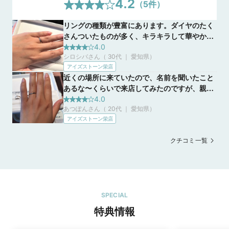
4.2
（
5
件）
リングの種類が豊富にあります。ダイヤのたく
さんついたものが多く、キラキラして華やかで
した。同じデザインでも極細のものなどリング
4.0
シロシバさん（ 30代 ｜ 愛知県
）
の幅を選ぶことができて良かったです。 ピンク
アイズストーン栄店
ダイヤモンドの色味や数、入れる位置を自由に
近くの場所に来ていたので、名前を聞いたこと
選べることや、リングの内側へ誕生石を入れら
あるな〜くらいで来店してみたのですが、親身
れることは他の人と被らず、オリジナリティー
になってたくさんの種類の指輪を試させてくだ
4.0
を出せると思います。 指輪の号数が0.5号刻み
あつぽんさん（ 20代 ｜ 愛知県
）
さってとてもよかったです(^-^) 拘りのポイント
なので自分の指にぴったり合うサイズを作るこ
アイズストーン栄店
などもいろいろ説明してもらえたので信頼でき
とができ安心です。石が多いにも関わらず価格
るお店なのが分かって安心できました☆ やっぱ
帯が良心的でありがたく感じました。
クチコミ一覧
りダイヤモンドにしっかりとしたこだわりと信
頼があるお店を選ぶのは大事だなと思いまし
た。 無理な接客もなくていまは検討中ですが、
気になるデザインがいくつかあるのでまた伺い
たいです！
SPECIAL
特典情報