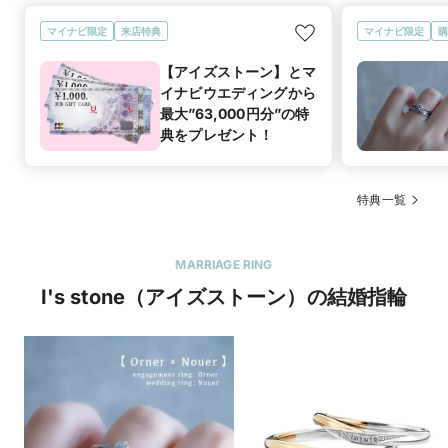
マイナビ限定
来店特典
マイナビ限定
購
【アイズストーン】とマ
イナビウエディングから
最大”63,000円分”の特
典をプレゼント！
特典一覧
MARRIAGE RING
I's stone（アイズストーン）の結婚指輪