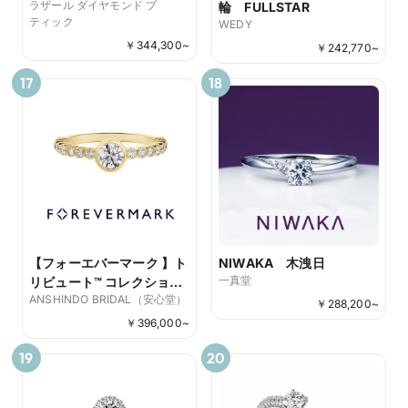
ラザール ダイヤモンド ブ
輪 FULLSTAR
ティック
WEDY
￥
344,300
~
￥
242,770
~
17
18
【フォーエバーマーク 】ト
NIWAKA 木洩日
一真堂
リビュート™ コレクション
ANSHINDO BRIDAL（安心堂）
ダイヤモンド リング
￥
288,200
~
￥
396,000
~
19
20