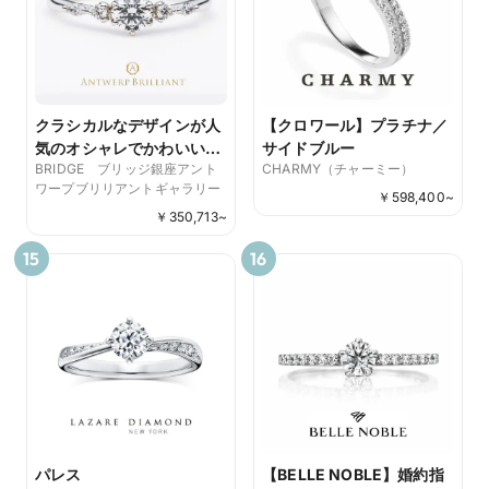
クラシカルなデザインが人
【クロワール】プラチナ／
気のオシャレでかわいい婚
サイドブルー
BRIDGE ブリッジ銀座アント
CHARMY（チャーミー）
約指輪 ”Five Star” ファ
ワープブリリアントギャラリー
イヴスター
￥
598,400
~
￥
350,713
~
15
16
パレス
【BELLE NOBLE】婚約指