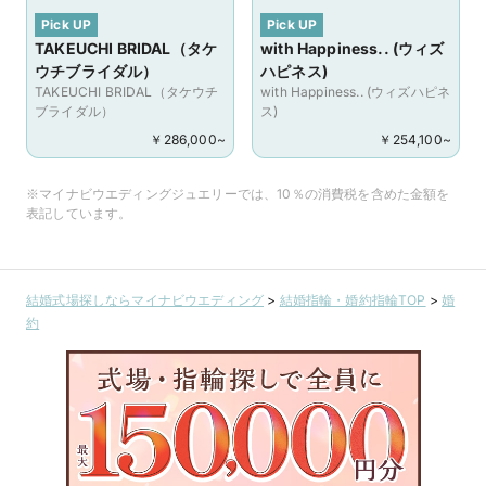
Pick UP
Pick UP
TAKEUCHI BRIDAL（タケ
with Happiness.. (ウィズ
ウチブライダル）
ハピネス)
TAKEUCHI BRIDAL（タケウチ
with Happiness.. (ウィズハピネ
ブライダル）
ス)
￥
286,000
~
￥
254,100
~
※マイナビウエディングジュエリーでは、10％の消費税を含めた金額を
表記しています。
結婚式場探しならマイナビウエディング
>
結婚指輪・婚約指輪TOP
>
婚
約