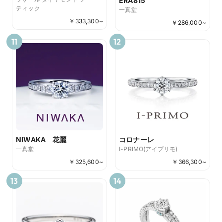
ERA815
ティック
一真堂
￥
333,300
~
￥
286,000
~
11
12
NIWAKA 花麗
コロナーレ
一真堂
I-PRIMO(アイプリモ)
￥
325,600
~
￥
366,300
~
13
14