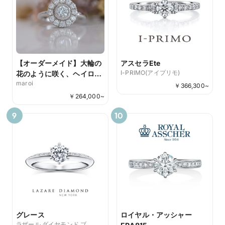
【オーダーメイド】大輪の
アスセラEte
I-PRIMO(アイプリモ)
花のように咲く、ヘイロー
maroi
セッティングのエンゲージ
￥
366,300
~
リング
￥
264,000
~
9
10
グレース
ロイヤル・アッシャー
ラザール ダイヤモンド ブ