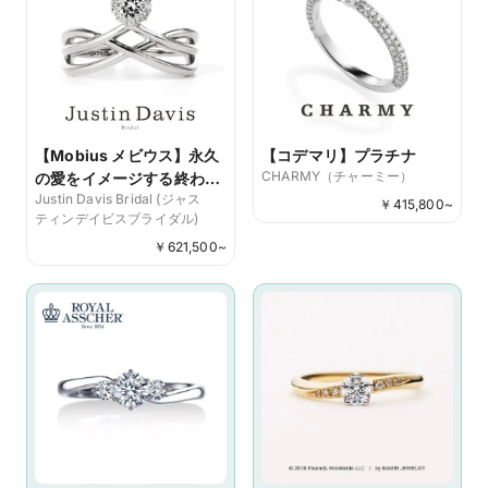
【Mobius メビウス】永久
【コデマリ】プラチナ
CHARMY（チャーミー）
の愛をイメージする終わり
Justin Davis Bridal (ジャス
なきメビウスの輪がモチー
￥
415,800
~
ティンデイビスブライダル)
フ
￥
621,500
~