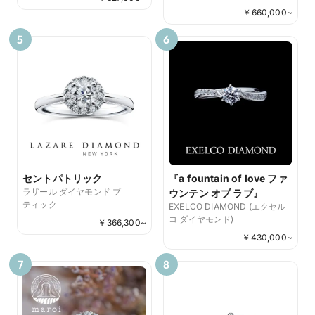
￥
660,000
~
5
6
セントパトリック
『a fountain of love ファ
ラザール ダイヤモンド ブ
ウンテン オブ ラブ』
ティック
EXELCO DIAMOND (エクセル
コ ダイヤモンド)
￥
366,300
~
￥
430,000
~
7
8