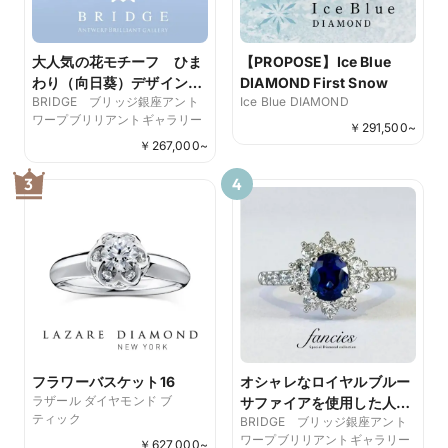
大人気の花モチーフ ひま
【PROPOSE】Ice Blue
わり（向日葵）デザイン＆
DIAMOND First Snow
BRIDGE ブリッジ銀座アント
Ice Blue DIAMOND
ハーフエタニティリングが
ワープブリリアントギャラリー
可愛い SunFlower
￥
291,500
~
￥
267,000
~
3
4
フラワーバスケット16
オシャレなロイヤルブルー
ラザール ダイヤモンド ブ
サファイアを使用した人気
ティック
BRIDGE ブリッジ銀座アント
のヘイロー婚約指輪スター
ワープブリリアントギャラリー
レイ
￥
627,000
~