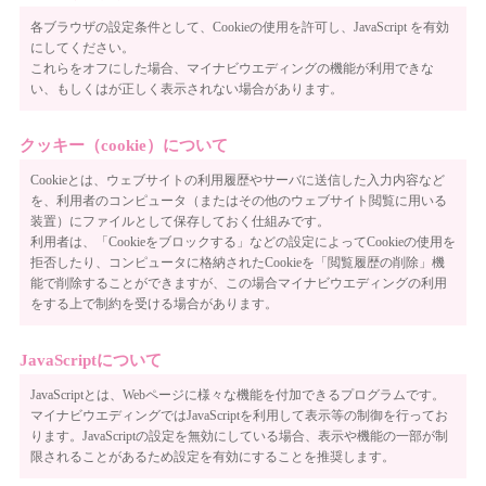
各ブラウザの設定条件として、Cookieの使用を許可し、JavaScript を有効
にしてください。
これらをオフにした場合、マイナビウエディングの機能が利用できな
い、もしくはが正しく表示されない場合があります。
クッキー（cookie）について
Cookieとは、ウェブサイトの利用履歴やサーバに送信した入力内容など
を、利用者のコンピュータ（またはその他のウェブサイト閲覧に用いる
装置）にファイルとして保存しておく仕組みです。
利用者は、「Cookieをブロックする」などの設定によってCookieの使用を
拒否したり、コンピュータに格納されたCookieを「閲覧履歴の削除」機
能で削除することができますが、この場合マイナビウエディングの利用
をする上で制約を受ける場合があります。
JavaScriptについて
JavaScriptとは、Webページに様々な機能を付加できるプログラムです。
マイナビウエディングではJavaScriptを利用して表示等の制御を行ってお
ります。JavaScriptの設定を無効にしている場合、表示や機能の一部が制
限されることがあるため設定を有効にすることを推奨します。